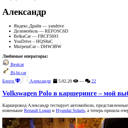
Александр
Яндекс.Драйв — yandrive
Делимобиль — REFOSC6D
BelkaCar — FBCF5693
YouDrive – HQS8aC
МатрешCar – DHW3BW
Любимые операторы:
Bestcar
Bi-bi.car
Блоги
Александр
5.02.20
—
22
Volkswagen Polo в каршеринге – мой вы
Каршеровод Александр тестирует автомобили, представленные 
новенькие
Renault Logan
и
Hyundai Solaris
, а теперь пришла оч