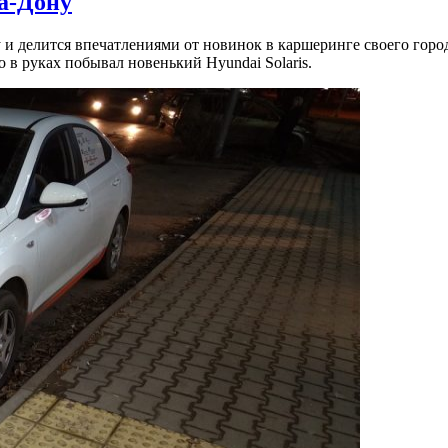
на-Дону
 и делится впечатлениями от новинок в каршеринге своего горо
го в руках побывал новенький Hyundai Solaris.