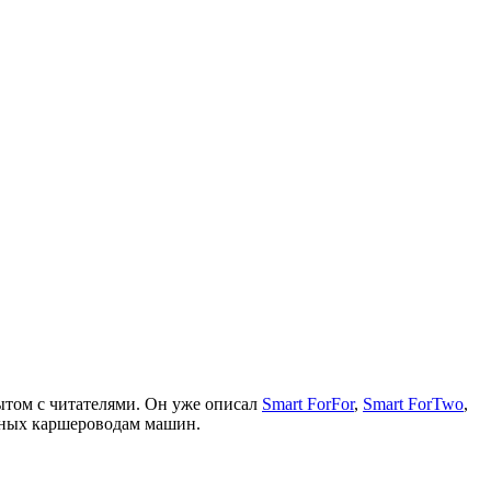
ытом с читателями. Он уже описал
Smart ForFor
,
Smart ForTwo
,
упных каршероводам машин.