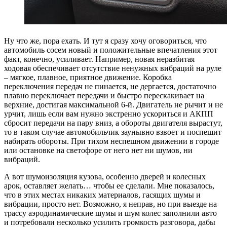
Ну что же, пора ехать. И тут я сразу хочу оговориться, что
автомобиль сосем новый и положительные впечатления этот
факт, конечно, усиливает. Например, новая неразбитая
ходовая обеспечивает отсутствие ненужных вибраций на руле
– мягкое, плавное, приятное движение. Коробка
переключения передач не пинается, не дергается, достаточно
плавно переключает передачи и быстро перескакивает на
верхние, достигая максимальной 6-й. Двигатель не рычит и не
урчит, лишь если вам нужно экстренно ускориться и АКПП
сбросит передачи на пару вниз, а обороты двигателя вырастут,
то в таком случае автомобильчик заунывно взвоет и поспешит
набирать обороты. При тихом неспешном движении в городе
или остановке на светофоре от него нет ни шумов, ни
вибраций.
А вот шумоизоляция кузова, особенно дверей и колесных
арок, оставляет желать… чтобы ее сделали. Мне показалось,
что в этих местах никаких материалов, гасящих шумы и
вибрации, просто нет. Возможно, я неправ, но при выезде на
трассу аэродинамические шумы и шум колес заполнили авто
и потребовали несколько усилить громкость разговора, дабы