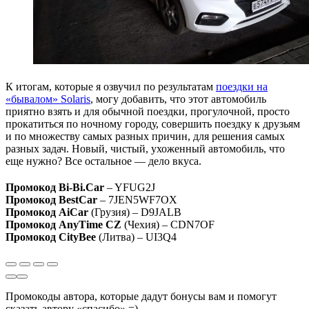
К итогам, которые я озвучил по результатам
поездки на
«бывалом» Solaris
, могу добавить, что этот автомобиль
приятно взять и для обычной поездки, прогулочной, просто
прокатиться по ночному городу, совершить поездку к друзьям
и по множеству самых разных причин, для решения самых
разных задач. Новый, чистый, ухоженный автомобиль, что
еще нужно? Все остальное — дело вкуса.
Промокод Bi-Bi.Car
– YFUG2J
Промокод BestCar
– 7JEN5WF7OX
Промокод AiCar
(Грузия) – D9JALB
Промокод AnyTime CZ
(Чехия) – CDN7OF
Промокод CityBee
(Литва) – UI3Q4
Промокоды автора, которые дадут бонусы вам и помогут
сказать автору «спасибо» =)