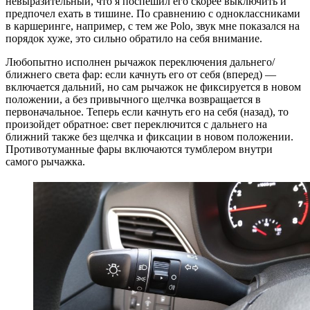
невыразительный, что я поспешил его скорее выключить и
предпочел ехать в тишине. По сравнению с одноклассниками
в каршеринге, например, с тем же Polo, звук мне показался на
порядок хуже, это сильно обратило на себя внимание.
Любопытно исполнен рычажок переключения дальнего/
ближнего света фар: если качнуть его от себя (вперед) —
включается дальний, но сам рычажок не фиксируется в новом
положении, а без привычного щелчка возвращается в
первоначальное. Теперь если качнуть его на себя (назад), то
произойдет обратное: свет переключится с дальнего на
ближний также без щелчка и фиксации в новом положении.
Противотуманные фары включаются тумблером внутри
самого рычажка.