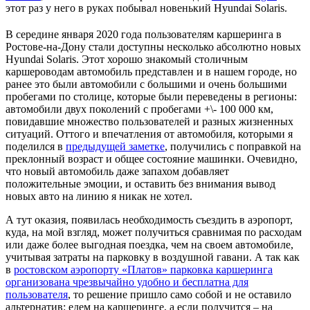
этот раз у него в руках побывал новенький Hyundai Solaris.
В середине января 2020 года пользователям каршеринга в
Ростове-на-Дону стали доступны несколько абсолютно новых
Hyundai Solaris. Этот хорошо знакомый столичным
каршероводам автомобиль представлен и в нашем городе, но
ранее это были автомобили с большими и очень большими
пробегами по столице, которые были переведены в регионы:
автомобили двух поколений с пробегами +\- 100 000 км,
повидавшие множество пользователей и разных жизненных
ситуаций. Оттого и впечатления от автомобиля, которыми я
поделился в
предыдущей заметке
, получились с поправкой на
преклонный возраст и общее состояние машинки. Очевидно,
что новый автомобиль даже запахом добавляет
положительные эмоции, и оставить без внимания вывод
новых авто на линию я никак не хотел.
А тут оказия, появилась необходимость съездить в аэропорт,
куда, на мой взгляд, может получиться сравнимая по расходам
или даже более выгодная поездка, чем на своем автомобиле,
учитывая затраты на парковку в воздушной гавани. А так как
в
ростовском аэропорту «Платов» парковка каршеринга
организована чрезвычайно удобно и бесплатна для
пользователя
, то решение пришло само собой и не оставило
альтернатив: едем на каршеринге, а если получится – на