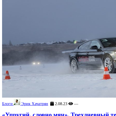
Блоги
Эрик Хачатрян
2.08.23
—
«Упругий, словно мяч». Трехдневный те