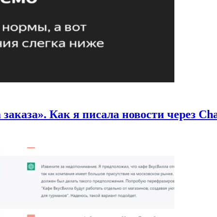
заказа». Как я писала новости через C