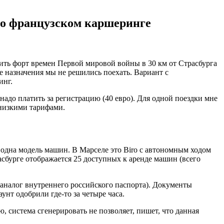
 во французском каршеринге
тить форт времен Первой мировой войны в 30 км от Страсбурга
ке назначения мы не решились поехать. Вариант с
инг.
 надо платить за регистрацию (40 евро). Для одной поездки мне
 низкими тарифами.
 одна модель машин. В Марселе это Biro с автономным ходом
расбурге отображается 25 доступных к аренде машин (всего
é (аналог внутреннего российского паспорта). Документы
нт одобрили где-то за четыре часа.
система сгенерировать не позволяет, пишет, что данная