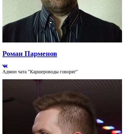
Роман Парменов
Админ чата "Каршероводы говорят"