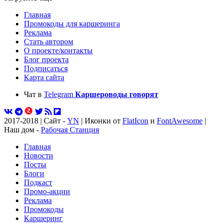
Главная
Промокоды для каршеринга
Реклама
Стать автором
О проекте/контакты
Блог проекта
Подписаться
Карта сайта
Чат в
Telegram
Каршероводы говорят
2017-2018 | Сайт -
YN
| Иконки от
FlatIcon
и
FontAwesome
|
Наш дом -
Рабочая Станция
Главная
Новости
Посты
Блоги
Подкаст
Промо-акции
Реклама
Промокоды
Каршеринг