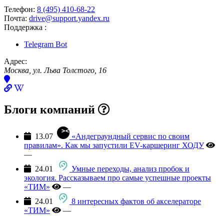
Телефон:
8 (495) 410-68-22
Почта:
drive@support.yandex.ru
Поддержка :
Telegram Bot
Адрес:
Москва, ул. Льва Толстого, 16
Блоги компаний
13.07
«Андеграундный сервис по своим
правилам». Как мы запустили EV-каршеринг ХОДУ
—
24.01
Умные переходы, анализ пробок и
экология. Рассказываем про самые успешные проекты
«ТИМ»
—
24.01
8 интересных фактов об акселераторе
«ТИМ»
—