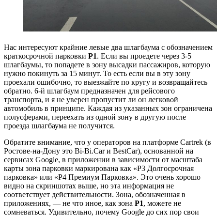
Нас интересуют крайние левые два шлагбаума с обозначением
краткосрочной парковки
Р1
. Если вы проедете через 3-5
шлагбаумы, то попадете в зону высадки пассажиров, которую
нужно покинуть за 15 минут. То есть если вы в эту зону
проехали ошибочно, то выезжайте по кругу и возвращайтесь
обратно. 6-й шлагбаум предназначен для рейсового
транспорта, и я не уверен пропустит ли он легковой
автомобиль в принципе. Каждая из указанных зон ограничена
полусферами, переехать из одной зону в другую после
проезда шлагбаума не получится.
Обратите внимание, что у операторов на платформе Cartrek (в
Ростове-на-Дону это Bi-Bi.Car и BestCar), основанной на
сервисах Google, в приложении в зависимости от масштаба
карты зона парковки маркирована как «Р3 Долгосрочная
парковка» или «Р4 Премиум Парковка». Это очень хорошо
видно на скриншотах выше, но эта информация не
соответствует действительности. Зона, обозначенная в
приложениях, — не что иное, как зона
Р1
, можете не
сомневаться. Удивительно, почему Google до сих пор свои