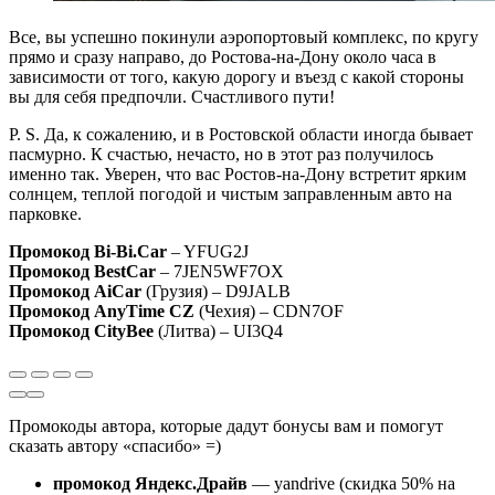
Все, вы успешно покинули аэропортовый комплекс, по кругу
прямо и сразу направо, до Ростова-на-Дону около часа в
зависимости от того, какую дорогу и въезд с какой стороны
вы для себя предпочли. Счастливого пути!
P. S. Да, к сожалению, и в Ростовской области иногда бывает
пасмурно. К счастью, нечасто, но в этот раз получилось
именно так. Уверен, что вас Ростов-на-Дону встретит ярким
солнцем, теплой погодой и чистым заправленным авто на
парковке.
Промокод Bi-Bi.Car
– YFUG2J
Промокод BestCar
– 7JEN5WF7OX
Промокод AiCar
(Грузия) – D9JALB
Промокод AnyTime CZ
(Чехия) – CDN7OF
Промокод CityBee
(Литва) – UI3Q4
Промокоды автора, которые дадут бонусы вам и помогут
сказать автору «спасибо» =)
промокод Яндекс.Драйв
— yandrive (скидка 50% на