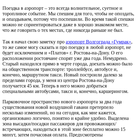
Поездка в аэропорт – это всегда волнительное, суетное и
торопливое событие. Мы спешим для того, чтобы не опоздать,
и опаздываем, потому что поспешили. Во время такой спешки
можно не сориентироваться даже в хорошо знакомом месте,
что же говорить о тех местах, где никогда раньше не был.
Так я начал свою заметку про
аэропорт Волгограда «Гумрак»
,
то же самое могу сказать и про поездку в любой аэропорт, не
будет исключением и «Платов» г. Ростова-на-Дону. О его
расположении ростовчане спорят уже два года. Немудрено.
Старый находился прямо в черте города, доехать можно было
на общественном транспорте: троллейбусе, автобусе и,
конечно, маршрутном такси. Новый построили далеко за
пределами города, у меня из центра Ростова-на-Дону
получается 45 км. Теперь в него можно добраться
специальными автобусами, такси и, конечно, каршерингом.
Парковочное пространство нового аэропорта за два года
существования новой воздушной гавани претерпело
несколько изменений, но на сегодня, как мне кажется,
организовано логично, понятно и крайне удобно. Выделена
зона высадки/посадки пассажиров для провожающих/
встречающих, находиться в этой зоне бесплатно можно 15
минут, затем почасовая оплата. Предусмотрены