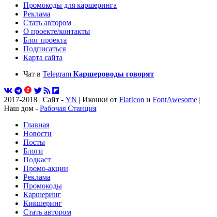
Промокоды для каршеринга
Реклама
Стать автором
О проекте/контакты
Блог проекта
Подписаться
Карта сайта
Чат в
Telegram
Каршероводы говорят
2017-2018 | Сайт -
YN
| Иконки от
FlatIcon
и
FontAwesome
|
Наш дом -
Рабочая Станция
Главная
Новости
Посты
Блоги
Подкаст
Промо-акции
Реклама
Промокоды
Каршеринг
Кикшеринг
Стать автором