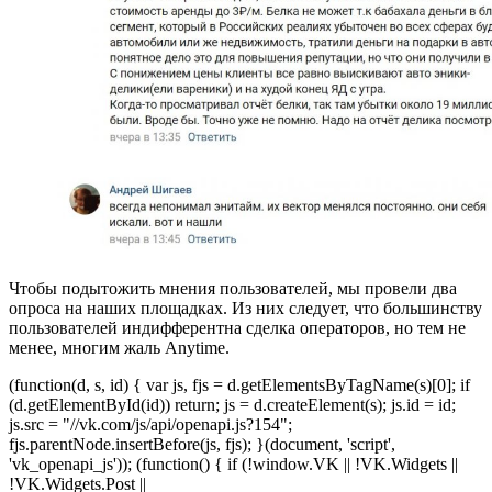
Чтобы подытожить мнения пользователей, мы провели два
опроса на наших площадках. Из них следует, что большинству
пользователей индифферентна сделка операторов, но тем не
менее, многим жаль Anytime.
(function(d, s, id) { var js, fjs = d.getElementsByTagName(s)[0]; if
(d.getElementById(id)) return; js = d.createElement(s); js.id = id;
js.src = "//vk.com/js/api/openapi.js?154";
fjs.parentNode.insertBefore(js, fjs); }(document, 'script',
'vk_openapi_js')); (function() { if (!window.VK || !VK.Widgets ||
!VK.Widgets.Post ||