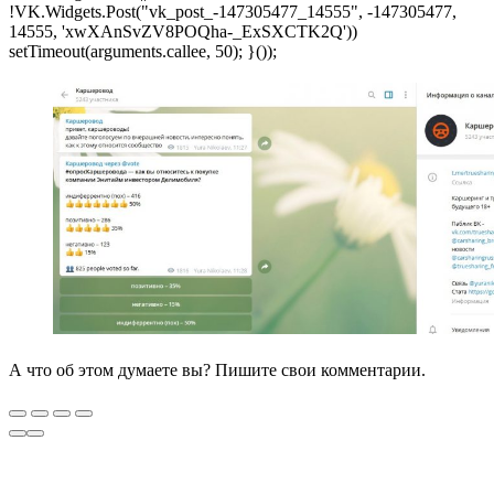
!VK.Widgets.Post("vk_post_-147305477_14555", -147305477,
14555, 'xwXAnSvZV8POQha-_ExSXCTK2Q'))
setTimeout(arguments.callee, 50); }());
А что об этом думаете вы? Пишите свои комментарии.