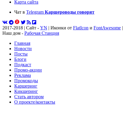
Карта сайта
Чат в
Telegram
Каршероводы говорят
2017-2018 | Сайт -
YN
| Иконки от
FlatIcon
и
FontAwesome
|
Наш дом -
Рабочая Станция
Главная
Новости
Посты
Блоги
Подкаст
Промо-акции
Реклама
Промокоды
Каршеринг
Кикшеринг
Стать автором
О проекте/контакты