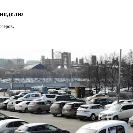
 неделю
огеров.