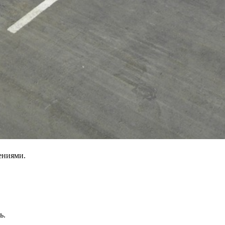
ениями.
ь.