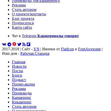
Промокоды для каршеринга
Реклама
Стать автором
О проекте/контакты
Блог проекта
Подписаться
Карта сайта
Чат в
Telegram
Каршероводы говорят
2017-2018 | Сайт -
YN
| Иконки от
FlatIcon
и
FontAwesome
|
Наш дом -
Рабочая Станция
Главная
Новости
Посты
Блоги
Подкаст
Промо-акции
Реклама
Промокоды
Каршеринг
Кикшеринг
Стать автором
О проекте/контакты