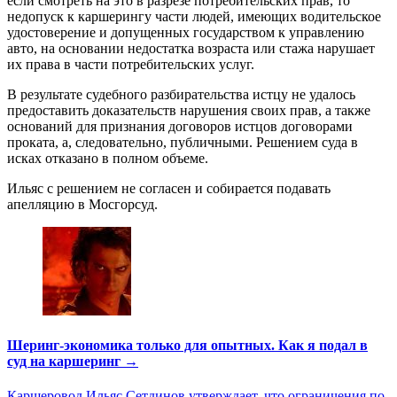
если смотреть на это в разрезе потребительских прав, то
недопуск к каршерингу части людей, имеющих водительское
удостоверение и допущенных государством к управлению
авто, на основании недостатка возраста или стажа нарушает
их права в части потребительских услуг.
В результате судебного разбирательства истцу не удалось
предоставить доказательств нарушения своих прав, а также
оснований для признания договоров истцов договорами
проката, а, следовательно, публичными. Решением суда в
исках отказано в полном объеме.
Ильяс с решением не согласен и собирается подавать
апелляцию в Мосгорсуд.
Шеринг-экономика только для опытных. Как я подал в
суд на каршеринг →
Каршеровод Ильяс Сетдинов утверждает, что ограничения по