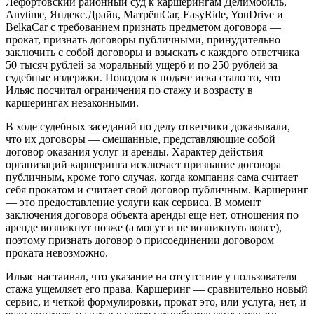
Лефортовский районный суд к каршерингам Делимобиль,
Anytime, Яндекс.Драйв, МатрёшCar, EasyRide, YouDrive и
BelkaCar с требованием признать предметом договора —
прокат, признать договоры публичными, принудительно
заключить с собой договоры и взыскать с каждого ответчика
50 тысяч рублей за моральный ущерб и по 250 рублей за
судебные издержки. Поводом к подаче иска стало то, что
Ильяс посчитал ограничения по стажу и возрасту в
каршерингах незаконными.
В ходе судебных заседаний по делу ответчики доказывали,
что их договоры — смешанные, представляющие собой
договор оказания услуг и аренды. Характер действия
организаций каршеринга исключает признание договора
публичным, кроме того случая, когда компания сама считает
себя прокатом и считает свой договор публичным. Каршеринг
— это предоставление услуги как сервиса. В момент
заключения договора объекта аренды еще нет, отношения по
аренде возникнут позже (а могут и не возникнуть вовсе),
поэтому признать договор о присоединении договором
проката невозможно.
Ильяс настаивал, что указание на отсутствие у пользователя
стажа ущемляет его права. Каршеринг — сравнительно новый
сервис, и четкой формулировки, прокат это, или услуга, нет, и