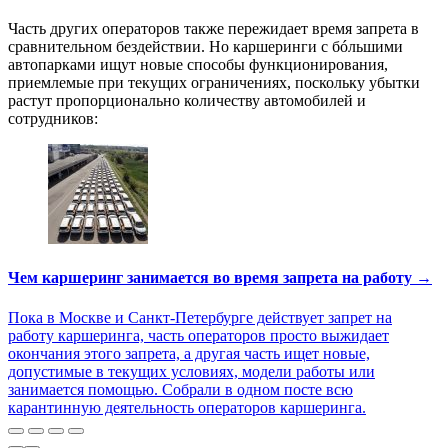
Часть других операторов также пережидает время запрета в
сравнительном бездействии. Но каршеринги с бóльшими
автопарками ищут новые способы функционирования,
приемлемые при текущих ограничениях, поскольку убытки
растут пропорционально количеству автомобилей и
сотрудников:
Чем каршеринг занимается во время запрета на работу →
Пока в Москве и Санкт-Петербурге действует запрет на
работу каршеринга, часть операторов просто выжидает
окончания этого запрета, а другая часть ищет новые,
допустимые в текущих условиях, модели работы или
занимается помощью. Собрали в одном посте всю
карантинную деятельность операторов каршеринга.