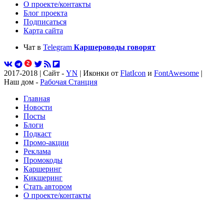
О проекте/контакты
Блог проекта
Подписаться
Карта сайта
Чат в
Telegram
Каршероводы говорят
2017-2018 | Сайт -
YN
| Иконки от
FlatIcon
и
FontAwesome
|
Наш дом -
Рабочая Станция
Главная
Новости
Посты
Блоги
Подкаст
Промо-акции
Реклама
Промокоды
Каршеринг
Кикшеринг
Стать автором
О проекте/контакты