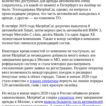
количество доступных для аренды автомобилей очень
сократилось, а в какой-то момент в Петербурге их вообще не
было. Техподдержка МатрёшCar, однако, на вопросы о
происходящем уверяла, что часть автомобилей находилась в
аренде, а другие — на плановом ТО.
В октябре 2019 года МатрёшCar досрочно выкупила 8
автомобилей Smart, затем вернул шесть автомобилей BMW 3,
четыре Mercedes C-class, десять Mazda 3 и один Jaguar XE
лизинговым компаниям. Также в конце октября в компании
полностью сменился руководящий состав.
Некоторое время новостей от компании не поступало, но
затем МатрёшCar неожиданно добавила много новых зон
завершения аренды в Москве и МО, внесла изменения в
реферальную систему и стала повторно рассматривать
отклоненные ранее заявки на регистрацию. Позднее оператор
ввел возможность междугородних поездок и расширил
бонусные зоны в обоих городах. Также в начале 2020 года
стало известно о
планах оператора
вернуть на линию порядка
120 автомобилей, сняв с них красную оклейку.
Но когда в конце марта 2020 года в России объявили режим
самоизоляции, МатрёшCar сперва
сократила
зону завершения
аренды в Москве, а затем
вывела большую часть автомобилей
с линии на время карантина. А затем
в Москве
и
Петербурге