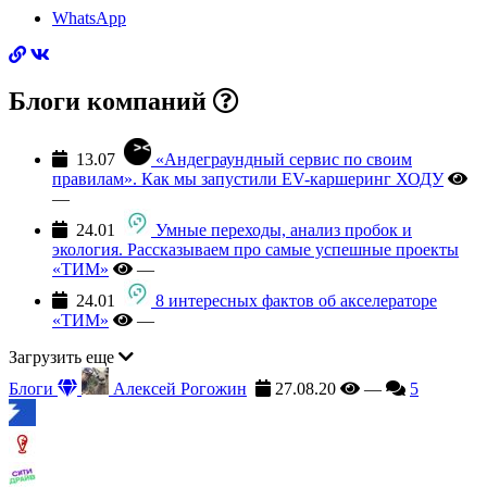
WhatsApp
Блоги компаний
13.07
«Андеграундный сервис по своим
правилам». Как мы запустили EV-каршеринг ХОДУ
—
24.01
Умные переходы, анализ пробок и
экология. Рассказываем про самые успешные проекты
«ТИМ»
—
24.01
8 интересных фактов об акселераторе
«ТИМ»
—
Загрузить еще
Блоги
Алексей Рогожин
27.08.20
—
5