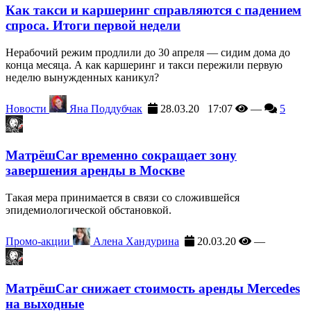
Как такси и каршеринг справляются с падением
спроса. Итоги первой недели
Нерабочий режим продлили до 30 апреля — сидим дома до
конца месяца. А как каршеринг и такси пережили первую
неделю вынужденных каникул?
Новости
Яна Поддубчак
28.03.20 17:07
—
5
МатрёшCar временно сокращает зону
завершения аренды в Москве
Такая мера принимается в связи со сложившейся
эпидемиологической обстановкой.
Промо-акции
Алена Хандурина
20.03.20
—
МатрёшCar снижает стоимость аренды Mercedes
на выходные