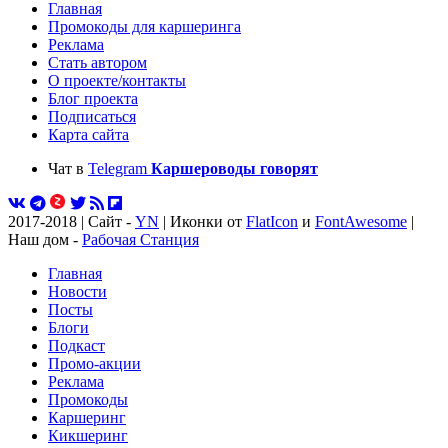
Главная
Промокоды для каршеринга
Реклама
Стать автором
О проекте/контакты
Блог проекта
Подписаться
Карта сайта
Чат в
Telegram
Каршероводы говорят
2017-2018 | Сайт -
YN
| Иконки от
FlatIcon
и
FontAwesome
|
Наш дом -
Рабочая Станция
Главная
Новости
Посты
Блоги
Подкаст
Промо-акции
Реклама
Промокоды
Каршеринг
Кикшеринг