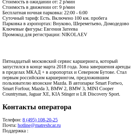
Стоимость в ожидании от:
2 р/мин
Стоимость в движении от:
9 р/мин
Бесплатная ночная парковка:
22:00 - 6:00
Суточный тариф:
Есть. Включено 100 км. пробега
Парковка в аэропортах:
Внуково, Шереметьево, Домодедово
Ключевые фигуры:
Евгения Затеева
Промокод для регистрации:
NIKOLAEV
Пятнадцатый московский сервис каршеринга, который
запустился в конце марта 2018 года. Зона завершения аренды
в пределах МКАД + в аэропортах и Северном Бутове. Стал
первым российским каршерингом, предложившим
пользователю японские Mazda. В автопарке Smart Fortwo,
Smart Forfour, Mazda 3, BMW 2, BMW 3, MINI Cooper
Countryman, Jaguar XE, KIA Stinger и LR Discovery Sport.
Контакты оператора
Телефон:
8 (495) 108-20-25
Почта:
hotline@matreshcar.ru
Поддержка :