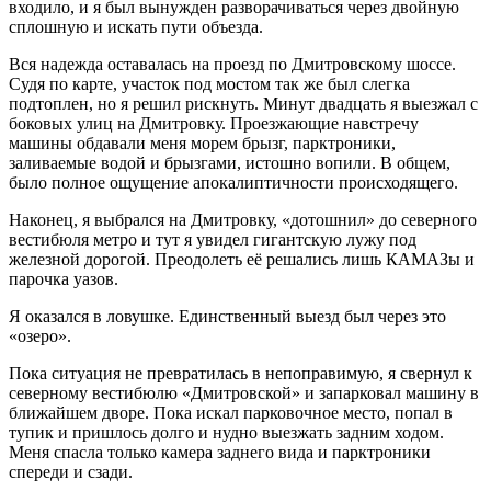
входило, и я был вынужден разворачиваться через двойную
сплошную и искать пути объезда.
Вся надежда оставалась на проезд по Дмитровскому шоссе.
Судя по карте, участок под мостом так же был слегка
подтоплен, но я решил рискнуть. Минут двадцать я выезжал с
боковых улиц на Дмитровку. Проезжающие навстречу
машины обдавали меня морем брызг, парктроники,
заливаемые водой и брызгами, истошно вопили. В общем,
было полное ощущение апокалиптичности происходящего.
Наконец, я выбрался на Дмитровку, «дотошнил» до северного
вестибюля метро и тут я увидел гигантскую лужу под
железной дорогой. Преодолеть её решались лишь КАМАЗы и
парочка уазов.
Я оказался в ловушке. Единственный выезд был через это
«озеро».
Пока ситуация не превратилась в непоправимую, я свернул к
северному вестибюлю «Дмитровской» и запарковал машину в
ближайшем дворе. Пока искал парковочное место, попал в
тупик и пришлось долго и нудно выезжать задним ходом.
Меня спасла только камера заднего вида и парктроники
спереди и сзади.