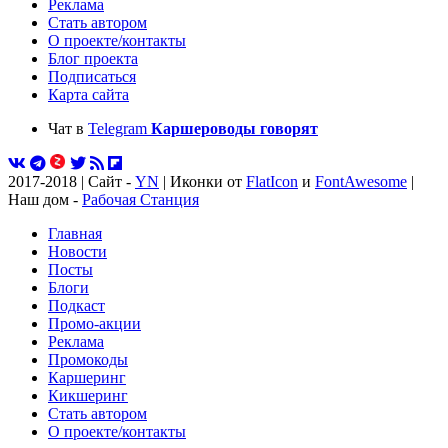
Реклама
Стать автором
О проекте/контакты
Блог проекта
Подписаться
Карта сайта
Чат в
Telegram
Каршероводы говорят
2017-2018 | Сайт -
YN
| Иконки от
FlatIcon
и
FontAwesome
|
Наш дом -
Рабочая Станция
Главная
Новости
Посты
Блоги
Подкаст
Промо-акции
Реклама
Промокоды
Каршеринг
Кикшеринг
Стать автором
О проекте/контакты