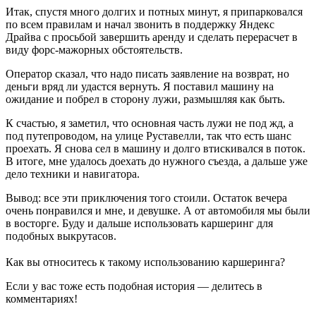
Итак, спустя много долгих и потных минут, я припарковался
по всем правилам и начал звонить в поддержку Яндекс
Драйва с просьбой завершить аренду и сделать перерасчет в
виду форс-мажорных обстоятельств.
Оператор сказал, что надо писать заявление на возврат, но
деньги вряд ли удастся вернуть. Я поставил машину на
ожидание и побрел в сторону лужи, размышляя как быть.
К счастью, я заметил, что основная часть лужи не под жд, а
под путепроводом, на улице Руставелли, так что есть шанс
проехать. Я снова сел в машину и долго втискивался в поток.
В итоге, мне удалось доехать до нужного съезда, а дальше уже
дело техники и навигатора.
Вывод: все эти приключения того стоили. Остаток вечера
очень понравился и мне, и девушке. А от автомобиля мы были
в восторге. Буду и дальше использовать каршеринг для
подобных выкрутасов.
Как вы относитесь к такому использованию каршеринга?
Если у вас тоже есть подобная история — делитесь в
комментариях!