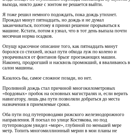
выхода, никто даже с зонтом не решается выйти.
Я тоже решил немного подождать, пока дождь утихнет.
Прождал минут пятнадцать, но дождь и не думал
заканчиваться, поэтому я принял решение прорываться к
машине. Кстати, потом я узнал, что в тот день выпала почти
месячная норма осадков.
Опущу красочное описание того, как пятнадцать минут
боролся со стихией, искал пути обхода луж по колено и
уворачивался от фонтанов брызг проезжающих машин.
Наконец, продрогший и насквозь промокший, я вваливаюсь в
салон машины.
Казалось бы, самое сложное позади, но нет.
Проливной дождь стал причиной многокилометровых
«бордовых» пробок на основных магистралях и, если верить
навигатору, лишь два пути позволяли добраться до места
назначения в приемлемые сроки.
Оба пути под путепроводами рижского железнодорожного
направления. Я поехал по улице Костякова, но под
путепроводом увидел «море», глубиной по меньшей мере
метр. Топить многомиллионный мерин в мои планы не