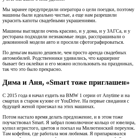
Мы заранее предупредили оператора о цели поездки, поэтому
машины были идеально чистые, а еще нам разрешили
украсить капоты свадебными украшениями.
Машины выглядели очень красиво, и у дома, и у ЗАГСа, и у
ресторана подходили незнакомые люди, расспрашивали о
диковинной модели авто и просили сфотографироваться.
По деньгам вышло дешевле, чем просто аренда свадебных
автомобилей. Родственники удивились, что каршеринг
бывает без оклейки и его можно использовать на праздниках,
так что это было прекрасно.
Дима и Аня, «Smart тоже приглашен»
С 2015 года я начал ездить на BMW 1 серии от Anytime и на
смартах в старом кузове от YouDrive. На первые свидания с
будущей женой приезжал на этих машинах.
Потом настало время делать предложение, и в этом тоже
поучаствовал Smart. Я забрал помолвочное кольцо от ювелира,
купил игристого, цветов и поехал на Милютинский переулок.
Там кофейня, где работала моя любимая. Я припарковался