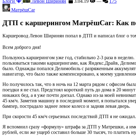
Блоги
Левон Ширинян
3.04.19
—
175
МатрёшCar
ДТП с каршерингом МатрёшCar: Как пое
Каршеровод Левон Ширинян попал в ДТП и написал блог о том, 
Всем доброго дня!
Пользуюсь каршерингом уже год, стабильно 2-3 раза в неделю.
пользоваться такими каршерингами, как Яндекс.Драйв, Делимоб
было. Однажды попался Делимобиль с разряженным аккумулятор
навигатор, что было также компенсировано, к моему удивлени
Но получилось так, что в ночь на 12 марта рядом с офисом был
поездки я не стал. Предстоял короткий путь до дома в 20 мин
никаких бед, а я уже почти доехал. Однако из-за моей невнима
45 км/ч. Заметив машину в последний момент, я попытался увер
бампер, пострадало заднее левое колесо и задняя левая дверь.
При скорости 45 км/ч серьезных последствий ДТП я не ожидал.
Я вспомнил сразу «формулу» штрафа за ДТП у Матрешки, а имен
рублей, если же ущерб составил больше 30 тысяч, то платить 