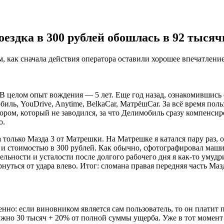
здка в 300 рублей обошлась в 92 тысяч
как сначала действия оператора оставили хорошее впечатление,
 В целом опыт вождения — 5 лет. Еще год назад, ознакомившись 
иль, YouDrive, Anytime, BelkaCar, МатрёшCar. За всё время по
ом, который не заводился, за что Делимобиль сразу компенсир
ю.
а только Мазда 3 от Матрешки. На Матрешке я катался пару раз, 
ут и стоимостью в 300 рублей. Как обычно, сфотографировал маши
тельности и усталости после долгого рабочего дня я как-то уму
нуться от удара влево. Итог: сломана правая передняя часть Ма
но: если виновником является сам пользователь, то он платит 
нужно 30 тысяч + 20% от полной суммы ущерба. Уже в тот момент