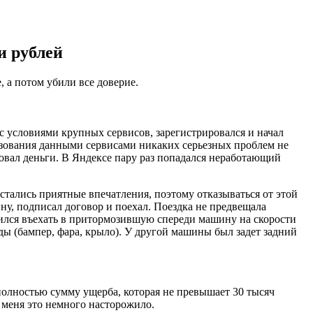
и рублей
 а потом убили все доверие.
с условиями крупных сервисов, зарегистрировался и начал
льзования данными сервисами никаких серьезных проблем не
овал деньги. В Яндексе пару раз попадался неработающий
остались приятные впечатления, поэтому отказываться от этой
ну, подписал договор и поехал. Поездка не предвещала
дрился въехать в притормозившую спереди машину на скорости
зды (бампер, фара, крыло). У другой машины был задет задний
полностью сумму ущерба, которая не превышает 30 тысяч
 меня это немного насторожило.