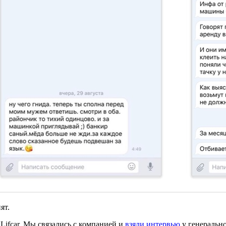
ят.
Lifcar. Мы связались с компанией и
взяли интервью
у генерально