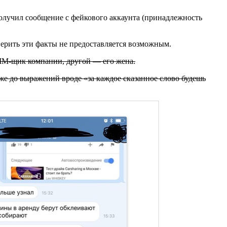
 получил сообщение с фейкового аккаунта (принадлежность
верить эти факты не предоставляется возможным.
SMM-щик компании, другой — его жена.
же до выражений вроде «за каждое сказанное слово будешь