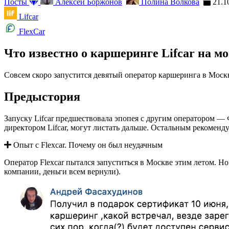
Посты
Алексей Боржонов
Полина Волкова
21.1
Lifcar
FlexCar
Что известно о каршеринге Lifcar на м
Совсем скоро запустится девятый оператор каршеринга в Мос
Предыстория
Запуску Lifcar предшествовала эпопея с другим оператором — 
директором Lifcar, могут листать дальше. Остальным рекоменд
Опыт с Flexcar. Почему он был неудачным
Оператор Flexcar пытался запуститься в Москве этим летом. Но
компании, деньги всем вернули).