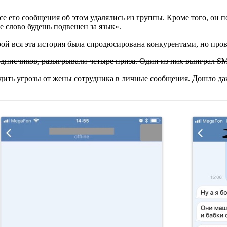
все его сообщения об этом удалялись из группы. Кроме того, он
ое слово будешь подвешен за язык».
рой вся эта история была спродюсирована конкурентами, но про
подписчиков, разыгрывали четыре приза. Один из них выиграл 
одить угрозы от жены сотрудника в личные сообщения. Дошло да