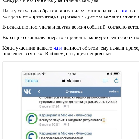
конкурса и взаимосвязь участников скандала.
На эту ситуацию обратил внимание участник нашего
чата
, но 
которого не определена), с угрозами в духе «за каждое сказанн
В редакцию поступала и другая версия событий, согласно кото
Вкратце о скандале: оператор проводил конкурс среди своих 
Когда участник нашего
чата
написал об этом, ему начали прих
подвешен за язык». В общем, ситуация неприятная.