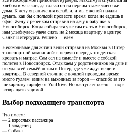
всё необходимое привозили курьеры. Максимум спускался за
хлебом в магазин, да только он на первом этаже моего же
дома. К лету ограничения ослабли, и мы с женой начали
думать, как бы с пользой провести время, когда не ездишь в
офис. Жену с ребёнком отправил на дачу к бабушке в
Новосибирск. Когда собирался уже сам ехать в Новосибирск,
нам улыбнулась удача снять на 2 месяца квартиру в центре
Санкт-Петербурга. Решено — едем.
Необходимые для жизни вещи отправил из Москвы в Питер
транспортной компанией: в первую очередь это детская
кровать и матрас. Сам сел на самолёт и вместе с собакой
полетел в Новосибирск. Отдыхаем у родственников на даче и
оттуда всей семьёй летим в Питер, где уже ждут вещи и
квартира. В северной столице с пользой проводим время:
много гуляем, ездим на выходных за город — спасибо за это
шикарному тарифу от YouDrive. Но наступает осень — пора
возвращаться домой.
Выбор подходящего транспорта
Что имеем:
— 2 взрослых пассажира
— 1 младенец
— Собака