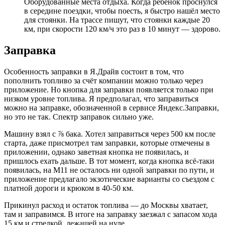
Оборудованные места отдыха. Когда ребёнок проснулся
в середине поездки, чтобы поесть, я быстро нашёл место
для стоянки. На трассе пишут, что стоянки каждые 20
км, при скорости 120 км/ч это раз в 10 минут — здорово.
Заправка
Особенность заправки в Я.Драйв состоит в том, что
пополнить топливо за счёт компании можно только через
приложение. Но кнопка для заправки появляется только при
низком уровне топлива. Я предполагал, что заправиться
можно на заправке, обозначенной в сервисе Яндекс.Заправки,
но это не так. Спектр заправок сильно уже.
Машину взял с ⅞ бака. Хотел заправиться через 500 км после
старта, даже присмотрел там заправки, которые отмечены в
приложении, однако заветная кнопка не появилась, и
пришлось ехать дальше. В тот момент, когда кнопка всё-таки
появилась, на М11 не осталось ни одной заправки по пути, и
приложение предлагало экзотические варианты со съездом с
платной дороги и крюком в 40-50 км.
Прикинул расход и остаток топлива — до Москвы хватает,
там и заправимся. В итоге на заправку заезжал с запасом хода
15 км и стрелкой, лежащей на нуле.