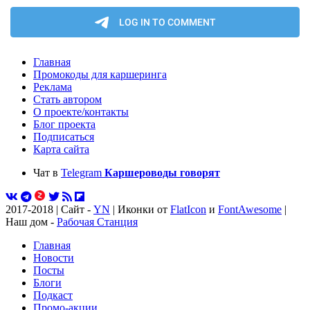
Главная
Промокоды для каршеринга
Реклама
Стать автором
О проекте/контакты
Блог проекта
Подписаться
Карта сайта
Чат в
Telegram
Каршероводы говорят
2017-2018 | Сайт -
YN
| Иконки от
FlatIcon
и
FontAwesome
|
Наш дом -
Рабочая Станция
Главная
Новости
Посты
Блоги
Подкаст
Промо-акции