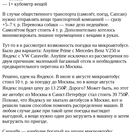
— 1+ кубометр вещей
В случае общественного транспорта (самолёт, поезд, Сапсан)
нужно отправлять вещи транспортной компанией — сразу
+5–7 т. р. Перевозка собаки — тоже дело недешёвое.
Самолётом будет стоить 4 т. р. Дополнительно хотелось
минимизировать лишние перемещения с вещами в руках.
Тут-то я и рассмотрел возможность поездки на микроавтобусе.
Было два варианта: Anytime Prime с Mercedes Benz V250 и
Яндекс с VW Caravelle. Anytime исключил из рассмотрения по
двум причинам: маленький багажный отсек и необходимость
предварительного перегона из Москвы.
Решено, едем на Яндексе. В июле и августе микроавтобус
стоил 10 т. р. за поездку до Москвы, но в конце августа
Яндекс поднял цену до 13 250₽. Дорого? Может быть, но этот
же автобус из Москвы в Санкт-Петербург стал стоить 39 750₽.
Похоже, что Яндексу не хватало автобусов в Москве, вот и
решили таким способом поменять распределение машин. В
любом случае даже при такой цене поездка выглядит
выгодной, а вещи нужно один раз загрузить в машину и затем
выгрузить по приезде.
Caravelle — наиболее богатый на опции микроавтобус