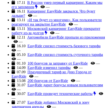
17.11
В России умер первый каршеринг. Каким мы
его запомним
—
16.11
Каршеринг EasyRide закрылся. Что будет
дальше?
—
13.11
«И так будет со многими». Как пользователи
реагируют на закрытие EasyRide
—
13.11
Московский каршеринг EasyRide прекратит
работу из-за долгов
—
12.11
Автомобили EasyRide пропали из приложения
—
16.10
EasyRide снизил стоимость базового тарифа
—
05.10
EasyRide снизил стоимость суточного тарифа
—
01.10
100 бонусов за заправку от EasyRide
—
14.09
EasyRide изменил тарифы
—
07.09
Праздничный тариф ко Дню Города от
EasyRide
—
13.08
200 бонусов от EasyRide
—
31.07
EasyRide дарит бонусы новым пользователям
—
30.07
EasyRide проведет технические работы
—
27.07
EasyRide добавил Московский в зону
завершения аренды
—