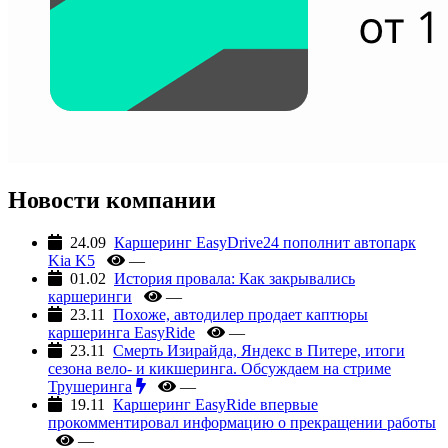
Новости компании
24.09
Каршеринг EasyDrive24 пополнит автопарк
Kia K5
—
01.02
История провала: Как закрывались
каршеринги
—
23.11
Похоже, автодилер продает каптюры
каршеринга EasyRide
—
23.11
Смерть Изирайда, Яндекс в Питере, итоги
сезона вело- и кикшеринга. Обсуждаем на стриме
Трушеринга
—
19.11
Каршеринг EasyRide впервые
прокомментировал информацию о прекращении работы
—