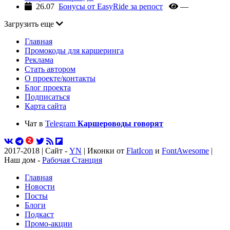
26.07
Бонусы от EasyRide за репост
—
Загрузить еще
Главная
Промокоды для каршеринга
Реклама
Стать автором
О проекте/контакты
Блог проекта
Подписаться
Карта сайта
Чат в
Telegram
Каршероводы говорят
2017-2018 | Сайт -
YN
| Иконки от
FlatIcon
и
FontAwesome
|
Наш дом -
Рабочая Станция
Главная
Новости
Посты
Блоги
Подкаст
Промо-акции