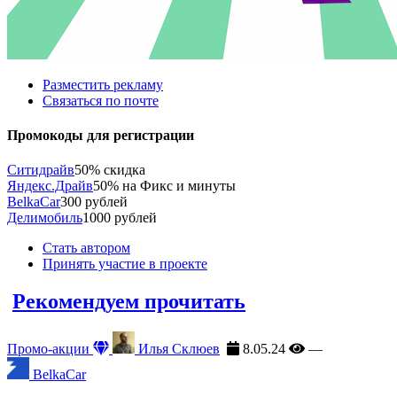
Разместить рекламу
Связаться по почте
Промокоды для регистрации
Ситидрайв
50% скидка
Яндекс.Драйв
50% на Фикс и минуты
BelkaCar
300 рублей
Делимобиль
1000 рублей
Стать автором
Принять участие в проекте
Рекомендуем прочитать
Промо-акции
Илья Склюев
8.05.24
—
BelkaCar