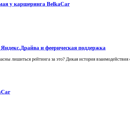
 мая у каршеринга BelkaCar
 Яндекс.Драйва и феерическая поддержка
ласны лишиться рейтинга за это? Дикая история взаимодействия
aCar