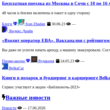
Бесплатная поездка из Москвы в Сочи с 10 по 16
48 часов и бензин включены в пакет в одну сторону
Блоги
Ivan Zhadan
30.06.23
—
Яндекс.Драйв
«Входит оператор ЕВА». Вакханалия с рейтингом
Вы даже не успели начать аренду, а машину эвакуировали. Сог
Промо-акции
Редакция
24.05.23
—
BelkaCar
Книги в подарок и букшеринг в каршеринге Belk
Сервис участвует в акции «Библионочь-2023»
Важные новости
Новости
—
17.06.2026