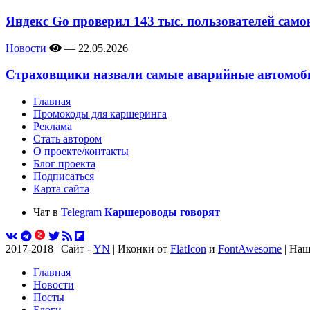
Яндекс Go проверил 143 тыс. пользователей само
Новости
—
22.05.2026
Страховщики назвали самые аварийные автомоби
Главная
Промокоды для каршеринга
Реклама
Стать автором
О проекте/контакты
Блог проекта
Подписаться
Карта сайта
Чат в
Telegram
Каршероводы говорят
2017-2018 | Сайт -
YN
| Иконки от
FlatIcon
и
FontAwesome
| Наш
Главная
Новости
Посты
Блоги