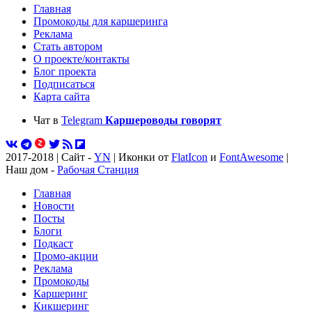
Главная
Промокоды для каршеринга
Реклама
Стать автором
О проекте/контакты
Блог проекта
Подписаться
Карта сайта
Чат в
Telegram
Каршероводы говорят
2017-2018 | Сайт -
YN
| Иконки от
FlatIcon
и
FontAwesome
|
Наш дом -
Рабочая Станция
Главная
Новости
Посты
Блоги
Подкаст
Промо-акции
Реклама
Промокоды
Каршеринг
Кикшеринг