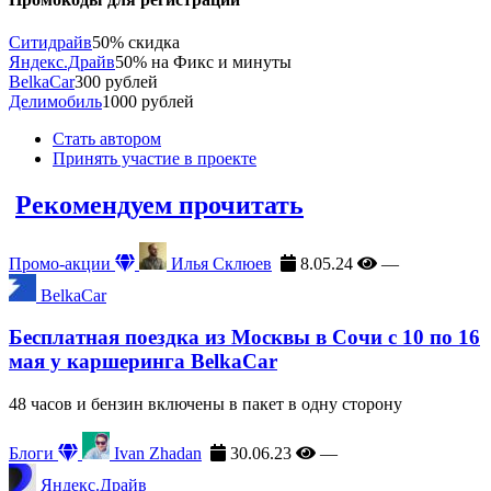
Ситидрайв
50% скидка
Яндекс.Драйв
50% на Фикс и минуты
BelkaCar
300 рублей
Делимобиль
1000 рублей
Стать автором
Принять участие в проекте
Рекомендуем прочитать
Промо-акции
Илья Склюев
8.05.24
—
BelkaCar
Бесплатная поездка из Москвы в Сочи с 10 по 16
мая у каршеринга BelkaCar
48 часов и бензин включены в пакет в одну сторону
Блоги
Ivan Zhadan
30.06.23
—
Яндекс.Драйв