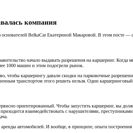
давалась компания
основателей BelkaCar Екатериной Макаровой. В этом посте — са
правительство начало выдавать разрешения на каршеринг. Когда 
лее 1000 машин и этим подогрели рынок.
о, чтобы каршерингу давали скидки на парковочные разрешения
твенным транспортом этого решить нельзя. Один каршеринговый
сервисно ориентированный. Чтобы запустить каршеринг, вы дол
 приходится взаимодействовать с нарушителями, преступниками,
ача.
е аренды автомобилей. И вообще, в принципе, опыта построения 