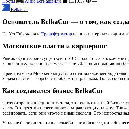
Посты
Анна Бегиашвили
15.10.17
—
BelkaCar
Основатель BelkaCar — о том, как соз
На YouTube-канале
Трансформатор
вышло интервью с одним из 
Московские власти и каршеринг
Рынок официально существует с 2015 года. Тогда московское 
каршеринге, но основная масса — нет. За год мы выставили бо
Правительство Москвы выпустило специальное законодательств
Задача власти — борьба с пробками и трафиком. Только общес
Как создавался бизнес BelkaCar
С точки зрения предпринимателя, это очень сложный бизнес, 
часть. Это десятки перегонщиков, управляющих парком. Также
реагировать, если они что-то с ними сделали. Это непростая зад
У нас не было опыта ни в автомобильном бизнесе, ни в бизнес