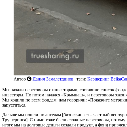
Автор
Данил Замалетдинов
| тэги:
Каршеринг BelkaCa
Мы начали переговоры с инвесторами, составили список фондов
инвесторы. Но потом начался «Крымнаш», и переговоры законч
Мы ходили по всем фондам, нам говорили: «Покажите метрики.
запуститься.
Дальше мы пошли по ангелам [бизнес-ангел – частный венчур
Трушеринга]. С ними тоже были сложные переговоры, потому что
итоге мы на долговые деньги создали продукт, а фонд привлекл