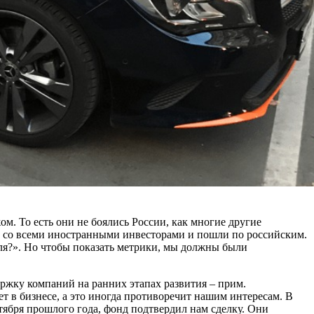
м. То есть они не боялись России, как многие другие
нт со всеми иностранными инвесторами и пошли по российским.
ля?». Но чтобы показать метрики, мы должны были
жку компаний на ранних этапах развития – прим.
ет в бизнесе, а это иногда противоречит нашим интересам. В
ктября прошлого года, фонд подтвердил нам сделку. Они