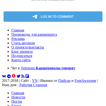
Главная
Промокоды для каршеринга
Реклама
Стать автором
О проекте/контакты
Блог проекта
Подписаться
Карта сайта
Чат в
Telegram
Каршероводы говорят
2017-2018 | Сайт -
YN
| Иконки от
FlatIcon
и
FontAwesome
|
Наш дом -
Рабочая Станция
Главная
Новости
Посты
Блоги