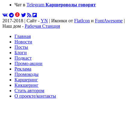
Чат в
Telegram
Каршероводы говорят
2017-2018 | Сайт -
YN
| Иконки от
FlatIcon
и
FontAwesome
|
Наш дом -
Рабочая Станция
Главная
Новости
Посты
Блоги
Подкаст
Промо-акции
Реклама
Промокоды
Каршеринг
Кикшеринг
Стать автором
О проекте/контакты