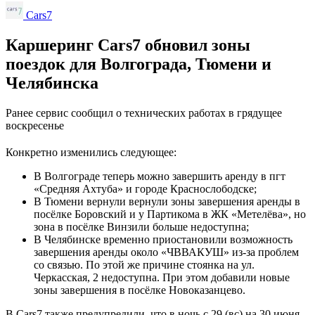
Cars7
Каршеринг Cars7 обновил зоны
поездок для Волгограда, Тюмени и
Челябинска
Ранее сервис сообщил о технических работах в грядущее
воскресенье
Конкретно изменились следующее:
В Волгограде теперь можно завершить аренду в пгт
«Средняя Ахтуба» и городе Краснослободске;
В Тюмени вернули вернули зоны завершения аренды в
посёлке Боровский и у Партикома в ЖК «Метелёва», но
зона в посёлке Винзили больше недоступна;
В Челябинске временно приостановили возможность
завершения аренды около «ЧВВАКУШ» из-за проблем
со связью. По этой же причине стоянка на ул.
Черкасская, 2 недоступна. При этом добавили новые
зоны завершения в посёлке Новоказанцево.
В Cars7 также предупредили, что в ночь с 29 (вс) на 30 июня