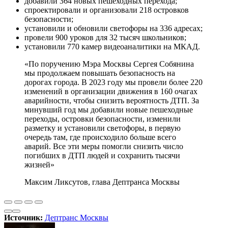
добавили 364 новых пешеходных перехода;
спроектировали и организовали 218 островков
безопасности;
установили и обновили светофоры на 336 адресах;
провели 900 уроков для 32 тысяч школьников;
установили 770 камер видеоаналитики на МКАД.
«По поручению Мэра Москвы Сергея Собянина
мы продолжаем повышать безопасность на
дорогах города. В 2023 году мы провели более 220
изменений в организации движения в 160 очагах
аварийности, чтобы снизить вероятность ДТП. За
минувший год мы добавили новые пешеходные
переходы, островки безопасности, изменили
разметку и установили светофоры, в первую
очередь там, где происходило больше всего
аварий. Все эти меры помогли снизить число
погибших в ДТП людей и сохранить тысячи
жизней»
Максим Ликсутов, глава Дептранса Москвы
Источник:
Дептранс Москвы