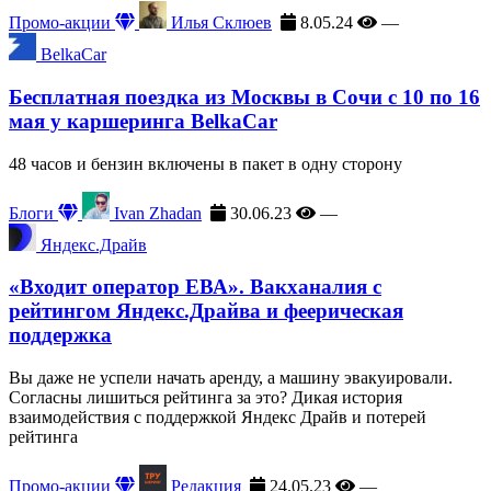
Промо-акции
Илья Склюев
8.05.24
—
BelkaCar
Бесплатная поездка из Москвы в Сочи с 10 по 16
мая у каршеринга BelkaCar
48 часов и бензин включены в пакет в одну сторону
Блоги
Ivan Zhadan
30.06.23
—
Яндекс.Драйв
«Входит оператор ЕВА». Вакханалия с
рейтингом Яндекс.Драйва и феерическая
поддержка
Вы даже не успели начать аренду, а машину эвакуировали.
Согласны лишиться рейтинга за это? Дикая история
взаимодействия с поддержкой Яндекс Драйв и потерей
рейтинга
Промо-акции
Редакция
24.05.23
—