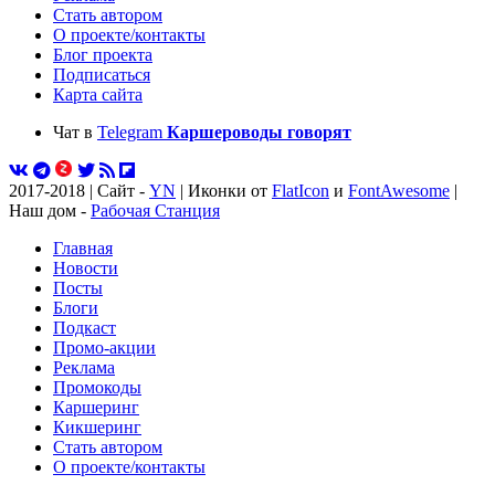
Стать автором
О проекте/контакты
Блог проекта
Подписаться
Карта сайта
Чат в
Telegram
Каршероводы говорят
2017-2018 | Сайт -
YN
| Иконки от
FlatIcon
и
FontAwesome
|
Наш дом -
Рабочая Станция
Главная
Новости
Посты
Блоги
Подкаст
Промо-акции
Реклама
Промокоды
Каршеринг
Кикшеринг
Стать автором
О проекте/контакты