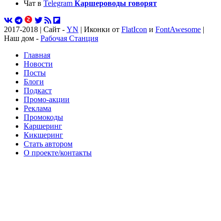
Чат в
Telegram
Каршероводы говорят
2017-2018 | Сайт -
YN
| Иконки от
FlatIcon
и
FontAwesome
|
Наш дом -
Рабочая Станция
Главная
Новости
Посты
Блоги
Подкаст
Промо-акции
Реклама
Промокоды
Каршеринг
Кикшеринг
Стать автором
О проекте/контакты