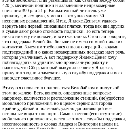
все же экономист, стал размышлять, как связаны между собой
420 р. месячной подписки и дальнейшие неправомерные
списания 399 р. и 21 р. Внимательный читатель уже
прикинул, в чем дело, у меня на это ушло минут 30
неспешных размышлений. Итак, Яндекс.Деньгам удалось
вернуть мне первый списанный платеж, тогда как два других
в сумме дают ровно стоимость подписки. То есть теперь
никто никому не должен, и все счастливы. Стоит ли говорить,
что поддержка Велобайка больше не имела со мной никаких
контактов. Зачем им требовался список операций с кодами
подтверждений и о каких незавершенных поездках идет речь,
история умалчивает. А вот поддержку Яндекс.Денег хочу
поблагодарить за удивительно проделанную работу и
надеюсь, что Сбер, который выкупил сервис у Яндекса,
прикупил заодно и замечательную службу поддержки и всех
нас ждет счастливое будущее.
Втихую я снова стал пользоваться Велобайком и ничуть об
этом не жалею. Есть, конечно, определенные вопросы:
например, количество и расположение станций, (не)удобство
мобильного приложения, но в целом сервис для города
крайне удобный и полезный, удачно дополняющий все
остальные виды транспорта. Само качество (его отсутствие)
мобильного приложения, нелепые ответы службы поддержки,
несогласованность в словах Андрея и Виктории навели на