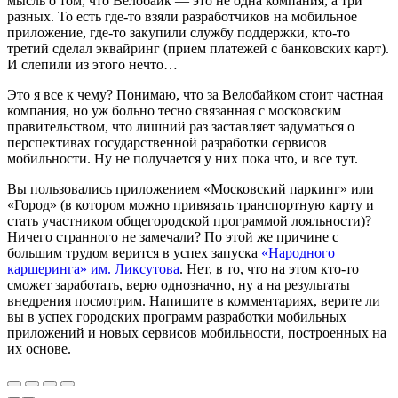
мысль о том, что Велобайк — это не одна компания, а три
разных. То есть где-то взяли разработчиков на мобильное
приложение, где-то закупили службу поддержки, кто-то
третий сделал эквайринг (прием платежей с банковских карт).
И слепили из этого нечто…
Это я все к чему? Понимаю, что за Велобайком стоит частная
компания, но уж больно тесно связанная с московским
правительством, что лишний раз заставляет задуматься о
перспективах государственной разработки сервисов
мобильности. Ну не получается у них пока что, и все тут.
Вы пользовались приложением «Московский паркинг» или
«Город» (в котором можно привязать транспортную карту и
стать участником общегородской программой лояльности)?
Ничего странного не замечали? По этой же причине с
большим трудом верится в успех запуска
«Народного
каршеринга» им. Ликсутова
. Нет, в то, что на этом кто-то
сможет заработать, верю однозначно, ну а на результаты
внедрения посмотрим. Напишите в комментариях, верите ли
вы в успех городских программ разработки мобильных
приложений и новых сервисов мобильности, построенных на
их основе.