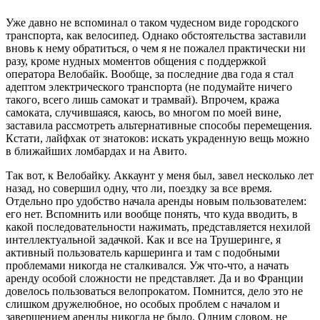
Уже давно не вспоминал о таком чудесном виде городского
транспорта, как велосипед. Однако обстоятельства заставили
вновь к нему обратиться, о чем я не пожалел практически ни
разу, кроме нудных моментов общения с поддержкой
оператора Велобайк. Вообще, за последние два года я стал
адептом электрического транспорта (не подумайте ничего
такого, всего лишь самокат и трамвай). Впрочем, кража
самоката, случившаяся, каюсь, во многом по моей вине,
заставила рассмотреть альтернативные способы перемещения.
Кстати, лайфхак от знатоков: искать украденную вещь можно
в ближайших ломбардах и на Авито.
Так вот, к Велобайку. Аккаунт у меня был, завел несколько лет
назад, но совершил одну, что ли, поездку за все время.
Отдельно про удобство начала аренды новым пользователем:
его нет. Вспомнить или вообще понять, что куда вводить, в
какой последовательности нажимать, представляется нехилой
интеллектуальной задачкой. Как и все на Трушеринге, я
активный пользователь каршеринга и там с подобными
проблемами никогда не сталкивался. Уж что-что, а начать
аренду особой сложности не представляет. Да и во Франции
довелось пользоваться велопрокатом. Помнится, дело это не
слишком дружелюбное, но особых проблем с началом и
завершением аренды никогда не было. Одним словом, не