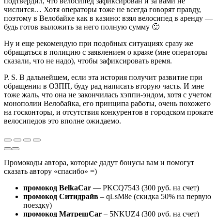
подтвердил, что велосипед зафиксирован и за вами не
числится… Хотя операторы тоже не всегда говорят правду,
поэтому в Велобайке как в казино: взял велосипед в аренду —
будь готов выложить за него полную сумму 🙂
Ну и еще рекомендую при подобных ситуациях сразу же
обращаться в полицию с заявлением о краже (мне операторы
сказали, что не надо), чтобы зафиксировать время.
P. S. В дальнейшем, если эта история получит развитие при
обращении в ОЗПП, буду рад написать вторую часть. И мне
тоже жаль, что она не закончилась хэппи-эндом, хотя с учетом
монополии Велобайка, его принципа работы, очень похожего
на госконторы, и отсутствия конкурентов в городском прокате
велосипедов это вполне ожидаемо.
Промокоды автора, которые дадут бонусы вам и помогут
сказать автору «спасибо» =)
промокод BelkaCar
— PKCQ7543 (300 руб. на счет)
промокод Ситидрайв
– qLsM8e (скидка 50% на первую
поездку)
промокод МатрешCar
– 5NKUZ4 (300 руб. на счет)