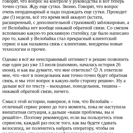
говорят, что вопрос на контроле у руководства и вот теперь
точно сутки. Жду еще сутки. Звоню. Говорят, что вопрос
очень неординарный и надо подождать еще сутки. Проходит
две (!) недели, всё это время мой аккаунт (кстати,
расширенный, с дополнительной страховкой) заблокирован, а
от Велобайка нет вообще никакой обратной связи. Со смехом
вспоминаю какую-то рекламную статейку, где было написано
про то, какой у Велобайка стал прекрасный клиентский
сервис и как налажена связь с клиентами, внедрены новые
технологии и прочее.
Однако я всё же неисправимый оптимист и решаю позвонить
еще один раз уже 13 июля (напомню, началась история 26
июня), и как вы думаете, что мне ответили? 🙂 А ответили
мне, что «вот в понедельник вам точно-точно будет обратная
связь, и мы этот вопрос в какую-либо сторону решим». Ну а
дальше всё по тексту – выходные, понедельник, тишина –
никакой обратной связи, ничего.
Смысл этой истории, наверное, в том, что Велобайк –
отличный сервис ровно до того момента, пока не наступила
внештатная ситуация, а дальше «ваши проблемы, вы и
решайте». Поэтому рекомендую, если вы пользуетесь этим
сервисом, каждый раз после того, как вы будете сдавать
велосипед, не поленитесь набрать оператору, чтобы он