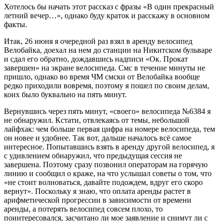
Хотелось бы начать этот рассказ с фразы «В один прекрасный
летний вечер…», однако буду краток и расскажу в основном
факты.
Итак, 26 июня я очередной раз взял в аренду велосипед
Велобайка, доехал на нем до станции на Никитском бульваре
и сдал его обратно, дождавшись надписи «Ок. Прокат
завершен» на экране велосипеда. Смс в течение минуты не
пришло, однако во время ЧМ смски от Велобайка вообще
редко приходили вовремя, поэтому я пошел по своим делам,
коих было буквально на пять минут.
Вернувшись через пять минут, «своего» велосипеда №6384 я
не обнаружил. Кстати, отвлекаясь от темы, небольшой
лайфхак: чем больше первая цифра на номере велосипеда, тем
он новее и удобнее. Так вот, дальше началось всё самое
интересное. Попытавшись взять в аренду другой велосипед, я
с удивлением обнаружил, что предыдущая сессия не
завершена. Поэтому сразу позвонил операторам на горячую
линию и сообщил о краже, на что услышал советы о том, что
«не стоит волноваться, давайте подождем, вдруг его скоро
вернут». Поскольку я знаю, что оплата аренды растет в
арифметической прогрессии в зависимости от времени
аренды, а потерять велосипед совсем плохо, то
поинтересовался, засчитано ли мое заявление и снимут ли с