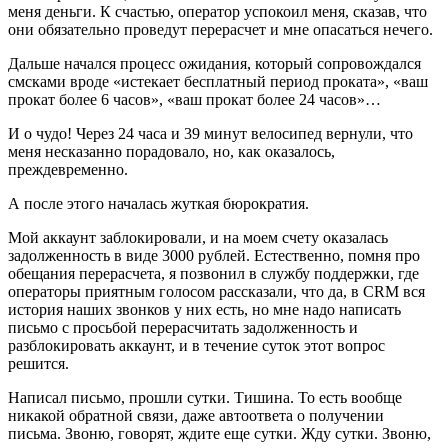
меня деньги. К счастью, оператор успокоил меня, сказав, что
они обязательно проведут перерасчет и мне опасаться нечего.
Дальше начался процесс ожидания, который сопровождался
смсками вроде «истекает бесплатный период проката», «ваш
прокат более 6 часов», «ваш прокат более 24 часов»…
И о чудо! Через 24 часа и 39 минут велосипед вернули, что
меня несказанно порадовало, но, как оказалось,
преждевременно.
А после этого началась жуткая бюрократия.
Мой аккаунт заблокировали, и на моем счету оказалась
задолженность в виде 3000 рублей. Естественно, помня про
обещания перерасчета, я позвонил в службу поддержки, где
операторы приятным голосом рассказали, что да, в CRM вся
история наших звонков у них есть, но мне надо написать
письмо с просьбой перерасчитать задолженность и
разблокировать аккаунт, и в течение суток этот вопрос
решится.
Написал письмо, прошли сутки. Тишина. То есть вообще
никакой обратной связи, даже автоответа о получении
письма. Звоню, говорят, ждите еще сутки. Жду сутки. Звоню,