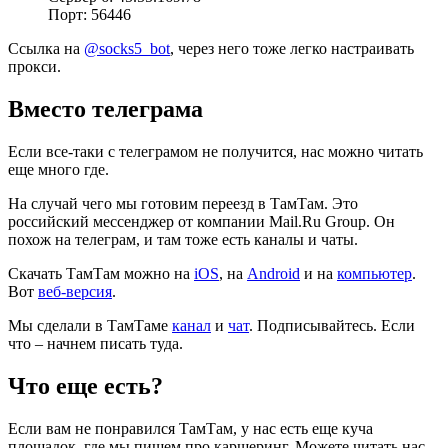
Порт: 56446
Ссылка на
@socks5_bot
, через него тоже легко настраивать
прокси.
Вместо телеграма
Если все-таки с телеграмом не получится, нас можно читать
еще много где.
На случай чего мы готовим переезд в ТамТам. Это
российский мессенджер от компании Mail.Ru Group. Он
похож на телеграм, и там тоже есть каналы и чаты.
Скачать ТамТам можно на
iOS
, на
Android
и на
компьютер
.
Вот
веб-версия
.
Мы сделали в ТамТаме
канал
и
чат
. Подписывайтесь. Если
что – начнем писать туда.
Что еще есть?
Если вам не понравился ТамТам, у нас есть еще куча
площадок, где мы пишем про каршеринг. Можете читать нас