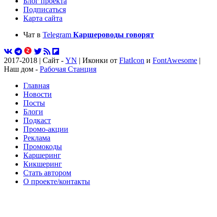
Блог проекта
Подписаться
Карта сайта
Чат в
Telegram
Каршероводы говорят
2017-2018 | Сайт -
YN
| Иконки от
FlatIcon
и
FontAwesome
|
Наш дом -
Рабочая Станция
Главная
Новости
Посты
Блоги
Подкаст
Промо-акции
Реклама
Промокоды
Каршеринг
Кикшеринг
Стать автором
О проекте/контакты