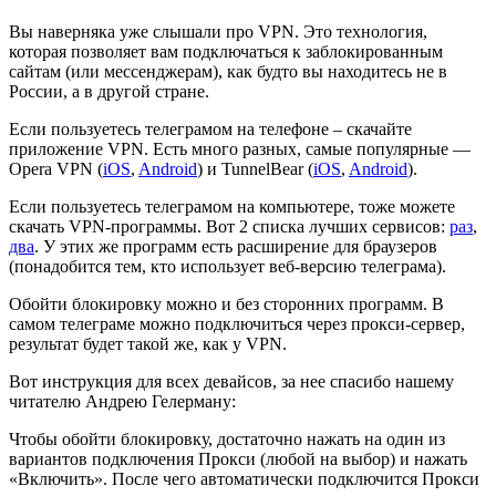
Вы наверняка уже слышали про VPN. Это технология,
которая позволяет вам подключаться к заблокированным
сайтам (или мессенджерам), как будто вы находитесь не в
России, а в другой стране.
Если пользуетесь телеграмом на телефоне – скачайте
приложение VPN. Есть много разных, самые популярные —
Opera VPN (
iOS
,
Android
) и TunnelBear (
iOS
,
Android
).
Если пользуетесь телеграмом на компьютере, тоже можете
скачать VPN-программы. Вот 2 списка лучших сервисов:
раз
,
два
. У этих же программ есть расширение для браузеров
(понадобится тем, кто использует веб-версию телеграма).
Обойти блокировку можно и без сторонних программ. В
самом телеграме можно подключиться через прокси-сервер,
результат будет такой же, как у VPN.
Вот инструкция для всех девайсов, за нее спасибо нашему
читателю Андрею Гелерману:
Чтобы обойти блокировку, достаточно нажать на один из
вариантов подключения Прокси (любой на выбор) и нажать
«Включить». После чего автоматически подключится Прокси