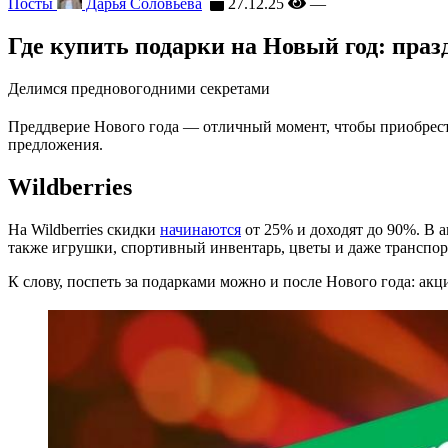
Посты
Дарья Соловьева
27.12.25
—
Где купить подарки на Новый год: пра
Делимся предновогодними секретами
Преддверие Нового года — отличный момент, чтобы приобрест
предложения.
Wildberries
На Wildberries скидки
начинаются
от 25% и доходят до 90%. В а
также игрушки, спортивный инвентарь, цветы и даже транспор
К слову, поспеть за подарками можно и после Нового года: акц