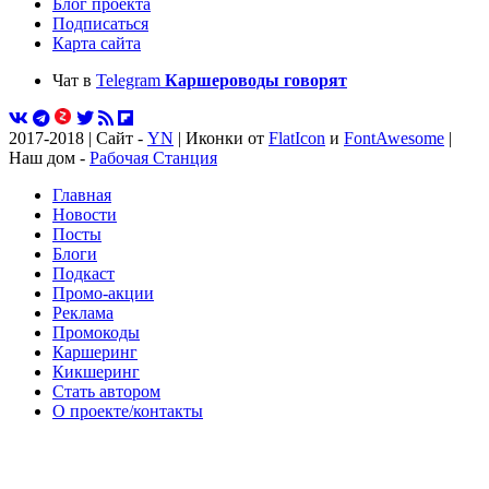
Блог проекта
Подписаться
Карта сайта
Чат в
Telegram
Каршероводы говорят
2017-2018 | Сайт -
YN
| Иконки от
FlatIcon
и
FontAwesome
|
Наш дом -
Рабочая Станция
Главная
Новости
Посты
Блоги
Подкаст
Промо-акции
Реклама
Промокоды
Каршеринг
Кикшеринг
Стать автором
О проекте/контакты