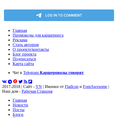
Главная
Промокоды для каршеринга
Реклама
Стать автором
О проекте/контакты
Блог проекта
Подписаться
Карта сайта
Чат в
Telegram
Каршероводы говорят
2017-2018 | Сайт -
YN
| Иконки от
FlatIcon
и
FontAwesome
|
Наш дом -
Рабочая Станция
Главная
Новости
Посты
Блоги