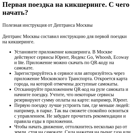
Первая поездка на кикшеринге. С чего
начать?
Полезная инструкция от Дептранса Москвы
Дептранс Москвы составил инструкцию для первой поездки
на кикшеринге.
Установите приложение кикшеринга. В Москве
действуют сервисы Юрент, Яндекс Go, Whoosh, Ecoway
и lite. Приложение можно скачать по QR-коду на
самокате.
Зарегистрируйтесь в сервисе или авторизуйтесь через
приложение Московского Транспорта. Откроется карта
города, на которой отмечены доступные самокаты.
Отсканируйте приложением QR-код на руле самоката и
начните поездку. Учтите, что некоторые сервисы
резервируют сумму оплаты на карте: например, Юрент.
Первую поездку лучше устроить там, где меньше людей:
например, в парке. Так вы сможете спокойно освоиться
с управлением. Не забудьте прочитать рекомендации и
правила езды в приложении.
Чтобы начать движение, оттолкнитесь несколько раз от
земли, стоя на самокате. Сила нажатия на рычаг газа или