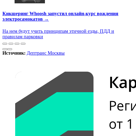
Кикшеринг Whoosh запустил онлайн-курс вождения
электросамокатов →
На нем будут учить принципам этичной езды, ПДД и
правилам парковки
Источник:
Дептранс Москвы