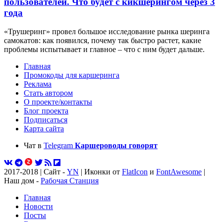
пользователей. Что будет с кикшерингом через 3
года
«Трушеринг» провел большое исследование рынка шеринга
самокатов: как появился, почему так быстро растет, какие
проблемы испытывает и главное – что с ним будет дальше.
Главная
Промокоды для каршеринга
Реклама
Стать автором
О проекте/контакты
Блог проекта
Подписаться
Карта сайта
Чат в
Telegram
Каршероводы говорят
2017-2018 | Сайт -
YN
| Иконки от
FlatIcon
и
FontAwesome
|
Наш дом -
Рабочая Станция
Главная
Новости
Посты