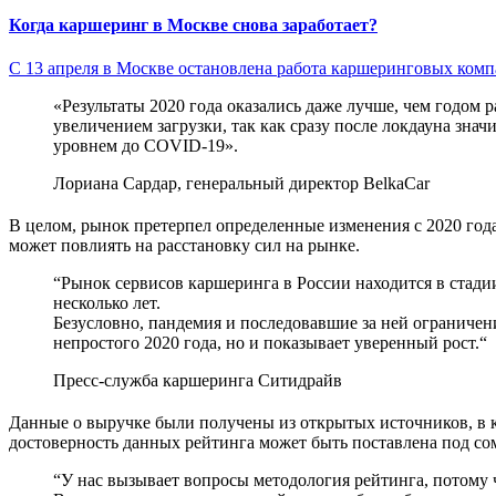
Когда каршеринг в Москве снова заработает?
С 13 апреля в Москве остановлена работа каршеринговых комп
«Результаты 2020 года оказались даже лучше, чем годом р
увеличением загрузки, так как сразу после локдауна зна
уровнем до COVID-19».
Лориана Сардар, генеральный директор BelkaCar
В целом, рынок претерпел определенные изменения с 2020 года
может повлиять на расстановку сил на рынке.
“Рынок сервисов каршеринга в России находится в стади
несколько лет.
Безусловно, пандемия и последовавшие за ней ограничен
непростого 2020 года, но и показывает уверенный рост.“
Пресс-служба каршеринга Ситидрайв
Данные о выручке были получены из открытых источников, в к
достоверность данных рейтинга может быть поставлена под сом
“У нас вызывает вопросы методология рейтинга, потому 