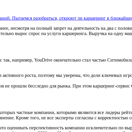
аний. Пытаемся разобраться, откроют ли каршеринг в ближайше
анее, несмотря на полный запрет на деятельность на два с полов
чительно вырос спрос на услуги каршеринга. Выручка на одну м
: так, например, YouDrive окончательно стал частью Ситимобила
и активного роста, поэтому мы уверены, что доли ключевых игр
ия не прошли бесследно для рынка. При этом каршеринг-сервис
оторых частные компании, которыми являются все лидеры рейти
нение. Кроме того, не все эксперты согласны с корректностью 
что оценивать перспективность компании исключительно по выру