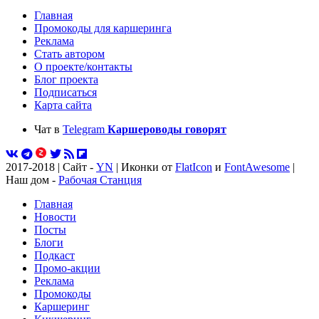
Главная
Промокоды для каршеринга
Реклама
Стать автором
О проекте/контакты
Блог проекта
Подписаться
Карта сайта
Чат в
Telegram
Каршероводы говорят
2017-2018 | Сайт -
YN
| Иконки от
FlatIcon
и
FontAwesome
|
Наш дом -
Рабочая Станция
Главная
Новости
Посты
Блоги
Подкаст
Промо-акции
Реклама
Промокоды
Каршеринг