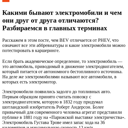
Какими бывают электромобили и чем
они друг от друга отличаются?
Разбираемся в главных терминах
Расскажем в этом посте, чем BEV отличается от PHEV, что
означают все эти аббревиатуры и какие электромобили можно
потестировать в каршеринге.
Если брать академическое определение, то электромобиль —
это автомобиль, приводимый в движение электродвигателем,
который питается от автономного бестопливного источника.
На деле же электромобилями называют все автомобили, в
которых есть электромотор.
Электромобили появились задолго до топливных авто.
Первым образцом принято считать повозку с
электродвигателем, которую в 1832 году придумал
шотландский изобретатель Роберт Андерсон. Более
привычный для современного человека агрегат представили
публике в 1881 году на «Парижской выставке электричества».
Электромобиль Густава Трове имел запас хода на 36
километров и максимальную скорость 12 км/ч.