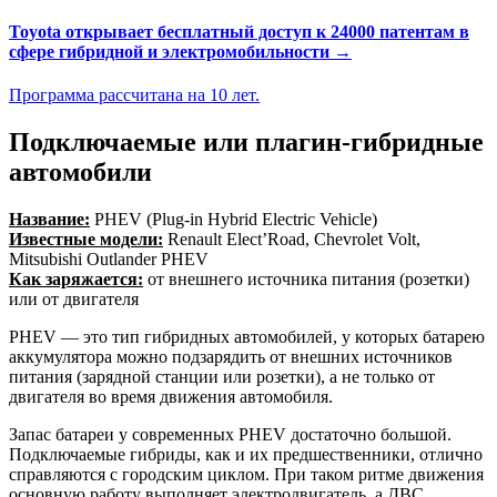
Toyota открывает бесплатный доступ к 24000 патентам в
сфере гибридной и электромобильности →
Программа рассчитана на 10 лет.
Подключаемые или плагин-гибридные
автомобили
Название:
PHEV (Plug-in Hybrid Electric Vehicle)
Известные модели:
Renault Elect’Road, Chevrolet Volt,
Mitsubishi Outlander PHEV
Как заряжается:
от внешнего источника питания (розетки)
или от двигателя
PHEV — это тип гибридных автомобилей, у которых батарею
аккумулятора можно подзарядить от внешних источников
питания (зарядной станции или розетки), а не только от
двигателя во время движения автомобиля.
Запас батареи у современных PHEV достаточно большой.
Подключаемые гибриды, как и их предшественники, отлично
справляются с городским циклом. При таком ритме движения
основную работу выполняет электродвигатель, а ДВС