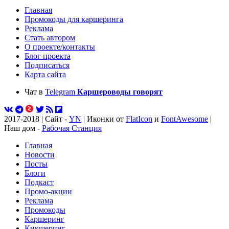
Главная
Промокоды для каршеринга
Реклама
Стать автором
О проекте/контакты
Блог проекта
Подписаться
Карта сайта
Чат в
Telegram
Каршероводы говорят
2017-2018 | Сайт -
YN
| Иконки от
FlatIcon
и
FontAwesome
|
Наш дом -
Рабочая Станция
Главная
Новости
Посты
Блоги
Подкаст
Промо-акции
Реклама
Промокоды
Каршеринг
Кикшеринг