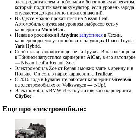
электродвигателем и небольшим бензиновым агрегатом,
который подпитывает аккумулятор, если уровень заряда
опускается до критично низких значений.
В Одессе можно прокатиться на Nissan Leaf.
Автомобиль с нулевым уровнем выбросов есть у
каршеринга
MobileCar
.
Недавно российский
Anytime
запустился
в Чехии,
каршероводы могут опробовать на улицах Праги Toyota
Yaris Hybrid.
Свой вклад в экологию делает и Грузия. В начале апреля
в Тбилиси запустился каршеринг
AiCar
, в его автопарке
— Nissan Leaf и Renault Zoe.
Электромобиль Zoe от Renault можно взять в аренду и в
Польше. Он есть в парке каршеринга
Traficar
.
С 2016 года в Будапеште работает каршеринг
GreenGo
на электромобилях от Volkswagen — e-Up!.
Электромобиль BMW i3 есть у литовского каршеринга
CityBee
.
Еще про электромобили: