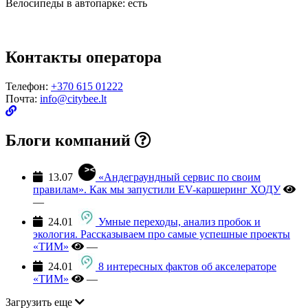
Велосипеды в автопарке:
есть
Контакты оператора
Телефон:
+370 615 01222
Почта:
info@citybee.lt
Блоги компаний
13.07
«Андеграундный сервис по своим
правилам». Как мы запустили EV-каршеринг ХОДУ
—
24.01
Умные переходы, анализ пробок и
экология. Рассказываем про самые успешные проекты
«ТИМ»
—
24.01
8 интересных фактов об акселераторе
«ТИМ»
—
Загрузить еще