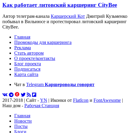
Как работает литовский каршеринг CityBee
Автор телеграм-канала
Каршерский Кот
Дмитрий Кузьменко
побывал в Вильнюсе и протестировал литовский каршеринг
CityBee.
Главная
Промокоды для каршеринга
Реклама
Стать автором
О проекте/контакты
Блог проекта
Подписаться
Карта сайта
Чат в
Telegram
Каршероводы говорят
2017-2018 | Сайт -
YN
| Иконки от
FlatIcon
и
FontAwesome
|
Наш дом -
Рабочая Станция
Главная
Новости
Посты
Блоги