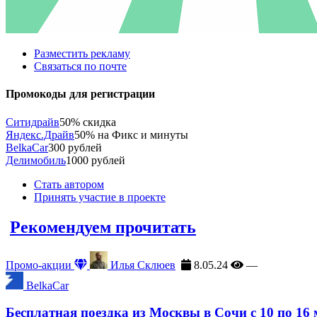
Разместить рекламу
Связаться по почте
Промокоды для регистрации
Ситидрайв
50% скидка
Яндекс.Драйв
50% на Фикс и минуты
BelkaCar
300 рублей
Делимобиль
1000 рублей
Стать автором
Принять участие в проекте
Рекомендуем прочитать
Промо-акции
Илья Склюев
8.05.24
—
BelkaCar
Бесплатная поездка из Москвы в Сочи с 10 по 16