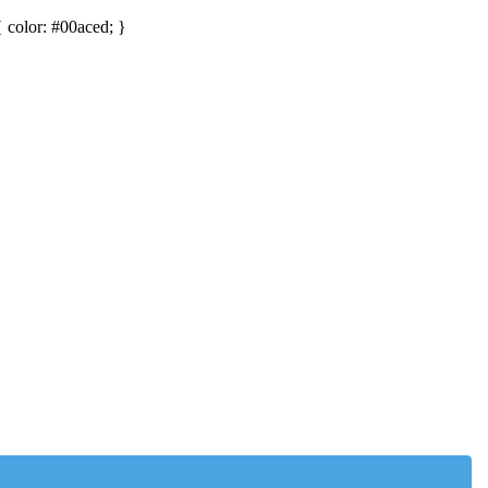
{ color: #00aced; }