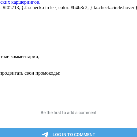
вских каршерингов.
or: #f05713; }.fa-check-circle { color: #b4b8c2; }.fa-check-circle:hover 
есные комментарии;
продвигать свои промокоды;