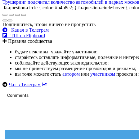
Трушеринг подсчитал количество автомобилей в парках моско
.fa-question-circle { color: #b4b8c2; }.fa-question-circle:hover { col
Подпишитесь, чтобы ничего не пропустить
Канал в Телеграм
ТШ на Flipboard
Правила сообщества
будьте вежливы, уважайте участников;
старайтесь оставлять информативные, полезные и интер
соблюдайте действующее законодательство;
мы не приветствуем размещение промокодов и рекламы;
вы тоже можете стать
автором
или
участником
проекта и 
Чат в Телеграм