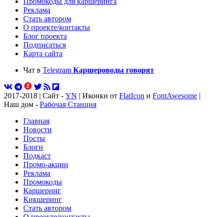
Промокоды для каршеринга
Реклама
Стать автором
О проекте/контакты
Блог проекта
Подписаться
Карта сайта
Чат в
Telegram
Каршероводы говорят
2017-2018 | Сайт -
YN
| Иконки от
FlatIcon
и
FontAwesome
|
Наш дом -
Рабочая Станция
Главная
Новости
Посты
Блоги
Подкаст
Промо-акции
Реклама
Промокоды
Каршеринг
Кикшеринг
Стать автором
О проекте/контакты