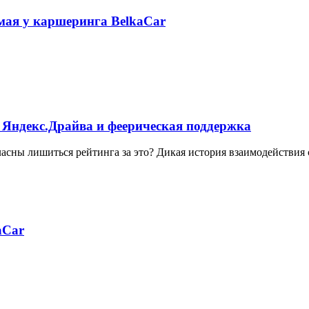
 мая у каршеринга BelkaCar
 Яндекс.Драйва и феерическая поддержка
ласны лишиться рейтинга за это? Дикая история взаимодействия
aCar