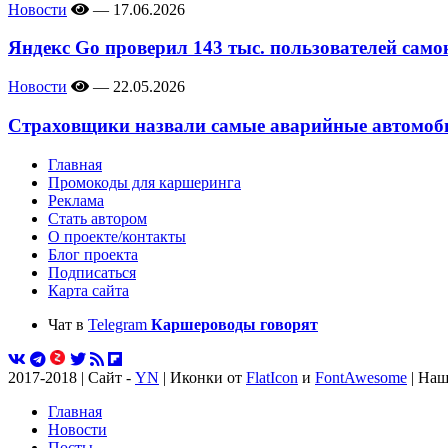
Новости
—
17.06.2026
Яндекс Go проверил 143 тыс. пользователей само
Новости
—
22.05.2026
Страховщики назвали самые аварийные автомоби
Главная
Промокоды для каршеринга
Реклама
Стать автором
О проекте/контакты
Блог проекта
Подписаться
Карта сайта
Чат в
Telegram
Каршероводы говорят
2017-2018 | Сайт -
YN
| Иконки от
FlatIcon
и
FontAwesome
| Наш
Главная
Новости
Посты