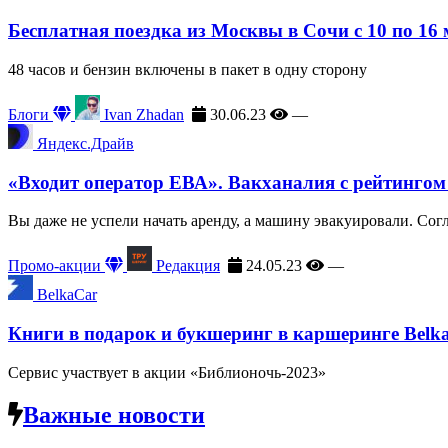
Бесплатная поездка из Москвы в Сочи с 10 по 16
48 часов и бензин включены в пакет в одну сторону
Блоги
Ivan Zhadan
30.06.23
—
Яндекс.Драйв
«Входит оператор ЕВА». Вакханалия с рейтингом
Вы даже не успели начать аренду, а машину эвакуировали. Сог
Промо-акции
Редакция
24.05.23
—
BelkaCar
Книги в подарок и букшеринг в каршеринге Belk
Сервис участвует в акции «Библионочь-2023»
Важные новости