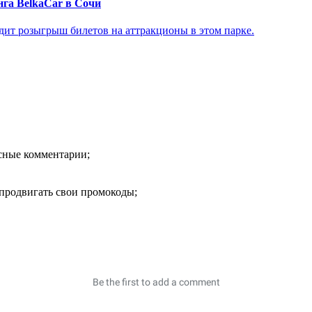
нга BelkaCar в Сочи
дит розыгрыш билетов на аттракционы в этом парке.
есные комментарии;
продвигать свои промокоды;