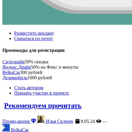
Разместить рекламу
Связаться по почте
Промокоды для регистрации
Ситидрайв
50% скидка
Яндекс.Драйв
50% на Фикс и минуты
BelkaCar
300 рублей
Делимобиль
1000 рублей
Стать автором
Принять участие в проекте
Рекомендуем прочитать
Промо-акции
Илья Склюев
8.05.24
—
BelkaCar