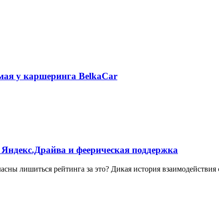
 мая у каршеринга BelkaCar
 Яндекс.Драйва и феерическая поддержка
ласны лишиться рейтинга за это? Дикая история взаимодействия