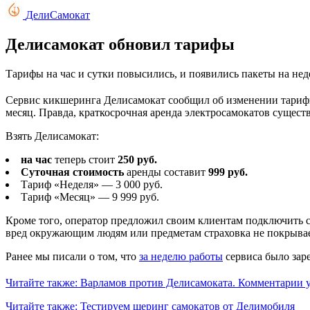
ДелиCамокат
Делисамокат обновил тарифы
Тарифы на час и сутки повысились, и появились пакеты на нед
Сервис кикшеринга Делисамокат сообщил об изменении тарифно
месяц. Правда, краткосрочная аренда электросамокатов сущест
Взять Делисамокат:
на час
теперь стоит
250 руб.
Суточная стоимость
аренды составит
999 руб.
Тариф «Неделя» — 3 000 руб.
Тариф «Месяц» — 9 999 руб.
Кроме того, оператор предложил своим клиентам подключить ст
вред окружающим людям или предметам страховка не покрывае
Ранее мы писали о том, что
за неделю работы
сервиса было заре
Читайте также: Варламов против Делисамоката. Комментарии у
Читайте также: Тестируем шеринг самокатов от Делимобиля