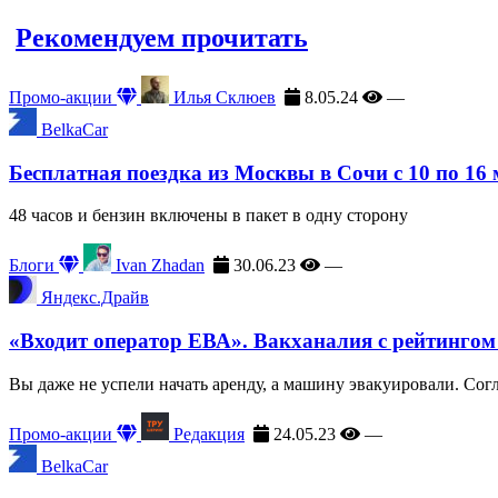
Рекомендуем прочитать
Промо-акции
Илья Склюев
8.05.24
—
BelkaCar
Бесплатная поездка из Москвы в Сочи с 10 по 16
48 часов и бензин включены в пакет в одну сторону
Блоги
Ivan Zhadan
30.06.23
—
Яндекс.Драйв
«Входит оператор ЕВА». Вакханалия с рейтингом
Вы даже не успели начать аренду, а машину эвакуировали. Сог
Промо-акции
Редакция
24.05.23
—
BelkaCar