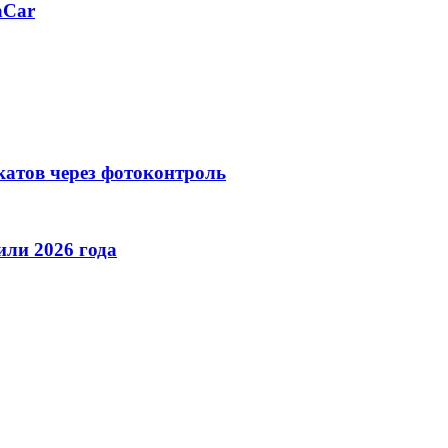
aCar
катов через фотоконтроль
ли 2026 года