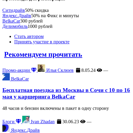
Ситидрайв
50% скидка
Яндекс.Драйв
50% на Фикс и минуты
BelkaCar
300 рублей
Делимобиль
1000 рублей
Стать автором
Принять участие в проекте
Рекомендуем прочитать
Промо-акции
Илья Склюев
8.05.24
—
BelkaCar
Бесплатная поездка из Москвы в Сочи с 10 по 16
мая у каршеринга BelkaCar
48 часов и бензин включены в пакет в одну сторону
Блоги
Ivan Zhadan
30.06.23
—
Яндекс.Драйв