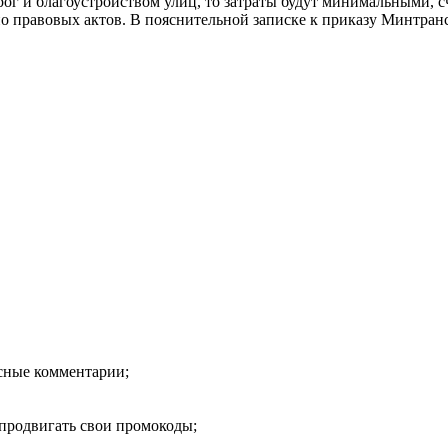
ог и благоустройством улиц, то затраты будут минимальными, с
правовых актов. В пояснительной записке к приказу Минтранса 
есные комментарии;
продвигать свои промокоды;