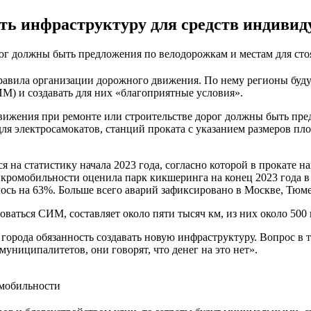
ть инфраструктуру для средств индивид
рог должны быть предложения по велодорожкам и местам для с
равила организации дорожного движения. По нему регионы буд
М) и создавать для них «благоприятные условия».
движения при ремонте или строительстве дорог должны быть пр
ля электросамокатов, станций проката с указанием размеров пл
я на статистику начала 2023 года, согласно которой в прокате 
кромобильности оценила парк кикшеринга на конец 2023 года в 
ось на 63%. Больше всего аварий зафиксировано в Москве, Тюме
аться СИМ, составляет около пяти тысяч км, из них около 500 
 города обязанность создавать новую инфраструктуру. Вопрос в т
униципалитетов, они говорят, что денег на это нет».
омобильности