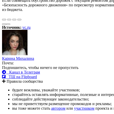
Если совмещать обустройство дорожек с текущим ремонтом дор
«Безопасность дорожного движения» по пересмотру нормативно 
из бюджета.
Источник:
vc.ru
Карина Михалина
Почта:
Подпишитесь, чтобы ничего не пропустить
Канал в Телеграм
ТШ на Flipboard
Правила сообщества
будьте вежливы, уважайте участников;
старайтесь оставлять информативные, полезные и интер
соблюдайте действующее законодательство;
мы не приветствуем размещение промокодов и рекламы;
вы тоже можете стать
автором
или
участником
проекта и 