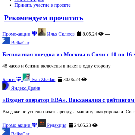
Принять участие в проекте
Рекомендуем прочитать
Промо-акции
Илья Склюев
8.05.24
—
BelkaCar
Бесплатная поездка из Москвы в Сочи с 10 по 16
48 часов и бензин включены в пакет в одну сторону
Блоги
Ivan Zhadan
30.06.23
—
Яндекс.Драйв
«Входит оператор ЕВА». Вакханалия с рейтингом
Вы даже не успели начать аренду, а машину эвакуировали. Сог
Промо-акции
Редакция
24.05.23
—
BelkaCar