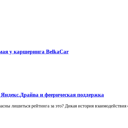
 мая у каршеринга BelkaCar
 Яндекс.Драйва и феерическая поддержка
ласны лишиться рейтинга за это? Дикая история взаимодействия