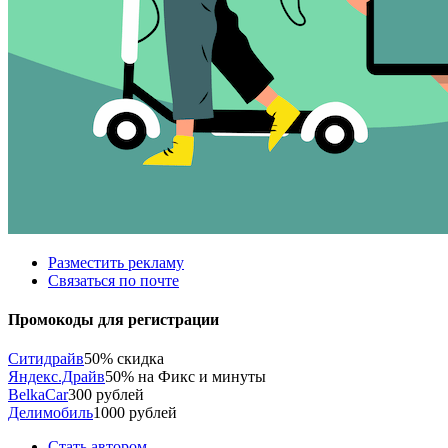
Разместить рекламу
Связаться по почте
Промокоды для регистрации
Ситидрайв
50% скидка
Яндекс.Драйв
50% на Фикс и минуты
BelkaCar
300 рублей
Делимобиль
1000 рублей
Стать автором