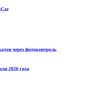
aCar
катов через фотоконтроль
ли 2026 года