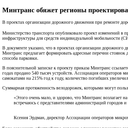
Минтранс обяжет регионы проектирова
В проектах организации дорожного движения при ремонте до
Министерство транспорта опубликовало проект изменений в п
инфраструктуры для средств индивидуальной мобильности (СИ
В документе указано, что в проектах организации дорожного 
Минтранс предлагает формировать адресные перечни стоянок д
способа парковки.
В пояснительной записке к проекту приказа Минтранс ссылаетс
годах продано 540 тысяч устройств. Ассоциация операторов ми
самокатами на 215% год к году, количество погибших увеличил
Суммарная протяженность велодорожек, которыми могут пользов
«Этого очень мало, и здорово, что Минтранс возлагает на
встречаюсь с представителями администраций городов и м
Ксения Эрдман, директор Ассоциации операторов микр