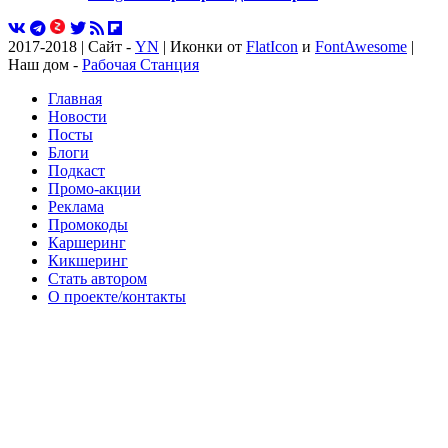
2017-2018 | Сайт -
YN
| Иконки от
FlatIcon
и
FontAwesome
|
Наш дом -
Рабочая Станция
Главная
Новости
Посты
Блоги
Подкаст
Промо-акции
Реклама
Промокоды
Каршеринг
Кикшеринг
Стать автором
О проекте/контакты