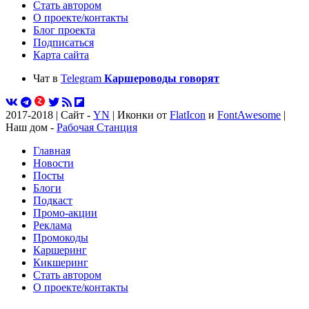
Стать автором
О проекте/контакты
Блог проекта
Подписаться
Карта сайта
Чат в
Telegram
Каршероводы говорят
2017-2018 | Сайт -
YN
| Иконки от
FlatIcon
и
FontAwesome
|
Наш дом -
Рабочая Станция
Главная
Новости
Посты
Блоги
Подкаст
Промо-акции
Реклама
Промокоды
Каршеринг
Кикшеринг
Стать автором
О проекте/контакты