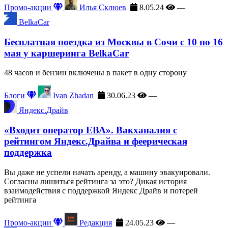
Промо-акции
Илья Склюев
8.05.24
—
BelkaCar
Бесплатная поездка из Москвы в Сочи с 10 по 16
мая у каршеринга BelkaCar
48 часов и бензин включены в пакет в одну сторону
Блоги
Ivan Zhadan
30.06.23
—
Яндекс.Драйв
«Входит оператор ЕВА». Вакханалия с
рейтингом Яндекс.Драйва и феерическая
поддержка
Вы даже не успели начать аренду, а машину эвакуировали.
Согласны лишиться рейтинга за это? Дикая история
взаимодействия с поддержкой Яндекс Драйв и потерей
рейтинга
Промо-акции
Редакция
24.05.23
—