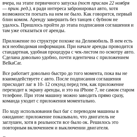
вчера, на этапе первичного запуска
(пост прислан 22 ноября
— прим. ред.)
, я ради интереса забронировал авто, хотя
возможности поехать на нем не было. Как говорится, первый
блин комом. Аренду завершить без танцев с бубном не
удалось. Пришлось пройти до этапа подписания соглашения и
там уже отказаться от аренды.
Приложение по структуре похоже на Делимобиль. В нем есть
вся необходимая информация. При начале аренды проводится
стандартная, удобная процедура с чек-листом по осмотру авто.
Сделана довольно удобно, почти идентична с приложением
BelkaCar.
Все работает довольно быстро до того момента, пока вы не
взаимодействуете с авто. После подписания соглашения
присходит лаг в 10- 12 секунд перед тем, как приложение
переходит к экрану аренды, и это на iPhone 7, не самом старом
телефоне. При этом машину можно заводить прямо сразу,
команда уходит с приложения моментально.
По ходу использования был баг с переводом машины в
ожидание: приложение показывало, что двигатель не
заглушен, хотя в реальности все было ок. Решилось это
повторным включением и выключении двигателя.