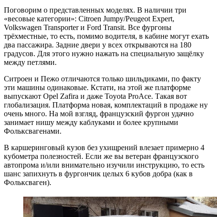
Поговорим о представленных моделях. В наличии три
«весовые категории»: Citroen Jumpy/Peugeot Expert,
Volkswagen Transporter и Ford Transit. Все фургоны
трёхместные, то есть, помимо водителя, в кабине могут ехать
два пассажира. Задние двери у всех открываются на 180
градусов. Для этого нужно нажать на специальную защёлку
между петлями.
Ситроен и Пежо отличаются только шильдиками, по факту
эти машины одинаковые. Кстати, на этой же платформе
выпускают Opel Zafira и даже Toyota ProAce. Такая вот
глобализация. Платформа новая, комплектаций в продаже ну
очень много. На мой взгляд, французский фургон удачно
занимает нишу между каблуками и более крупными
Фольксвагенами.
В каршеринговый кузов без ухищрений влезает примерно 4
кубометра полезностей. Если же вы ветеран французского
автопрома и/или внимательно изучили инструкцию, то есть
шанс запихнуть в фургончик целых 6 кубов добра (как в
Фольксваген).