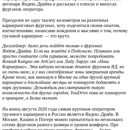
автопарк Яндекс.Драйва и рассказал о плюсах и минусах
фургонов оператора.
Преодолев не одну тысячу километров на различных
каршеринговых фургонах, хочу поделиться своим опытом,
впечатлениями, нюансами вождения и мыслями о том, почему
грузовой каршеринг — это круто.
Дисклеймер: далее речь пойдёт только о фургонах
Яндекс.Драйва. Если вы живёте в Подольске, Пушкино или
просто считаете себя гурманом, можете попробовать
Renault Kangoo от ArtCars или Ладу Ларгус от «Наш
Каршеринг». Эти каблуки несколько дешевле фургонов ЯД, но
их очень мало, и у них своеобразные зоны завершения аренды.
Кроме того, как минимум в Москве ни один другой крупный
каршеринг в ближайшие месяцы не планирует добавлять в
парк грузовики: Делимобиль рассматривает такую
возможность для других городов, YouDrive пока не планирует
в принципе, а Белка молчит.
На конец августа 2020 года самым крупным оператором
грузового каршеринга в России является Яндекс.Драйв. В
Москве, Казани и Питере можно прокатиться на нескольких
сотнях фургонов разного размера и уровня комфорта. Про
комфорт я сейчас не шучу: конечно, фургоны — более