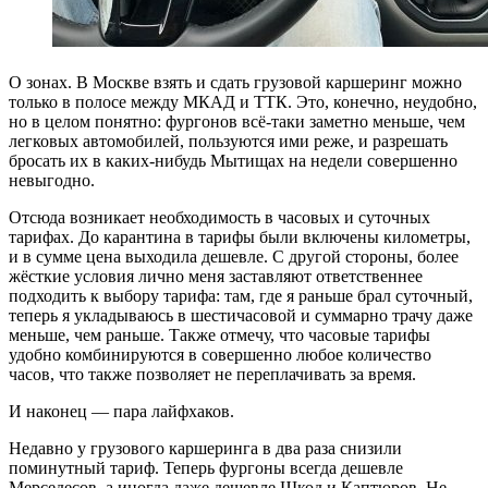
О зонах. В Москве взять и сдать грузовой каршеринг можно
только в полосе между МКАД и ТТК. Это, конечно, неудобно,
но в целом понятно: фургонов всё-таки заметно меньше, чем
легковых автомобилей, пользуются ими реже, и разрешать
бросать их в каких-нибудь Мытищах на недели совершенно
невыгодно.
Отсюда возникает необходимость в часовых и суточных
тарифах. До карантина в тарифы были включены километры,
и в сумме цена выходила дешевле. С другой стороны, более
жёсткие условия лично меня заставляют ответственнее
подходить к выбору тарифа: там, где я раньше брал суточный,
теперь я укладываюсь в шестичасовой и суммарно трачу даже
меньше, чем раньше. Также отмечу, что часовые тарифы
удобно комбинируются в совершенно любое количество
часов, что также позволяет не переплачивать за время.
И наконец — пара лайфхаков.
Недавно у грузового каршеринга в два раза снизили
поминутный тариф. Теперь фургоны всегда дешевле
Мерседесов, а иногда даже дешевле Шкод и Каптюров. Не