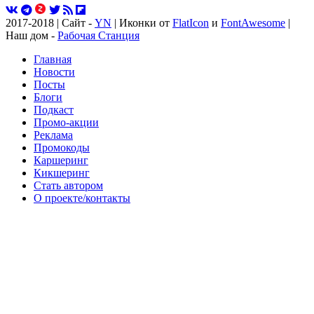
2017-2018 | Сайт -
YN
| Иконки от
FlatIcon
и
FontAwesome
|
Наш дом -
Рабочая Станция
Главная
Новости
Посты
Блоги
Подкаст
Промо-акции
Реклама
Промокоды
Каршеринг
Кикшеринг
Стать автором
О проекте/контакты