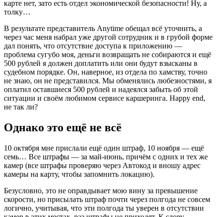
карте нет, зато есть отдел экономической безопасности! Ну, а
толку…
В результате представитель Anytime обещал всё уточнить, а
через час меня набрал уже другой сотрудник и в грубой форме
дал понять, что отсутствие доступа к приложению —
проблема сугубо моя, деньги возвращать не собираются и ещё
500 рублей я должен доплатить или они будут взысканы в
судебном порядке. Он, наверное, из отдела по хамству, точно
не знаю, он не представился. Мы обменялись любезностями, я
оплатил оставшиеся 500 рублей и надеялся забыть об этой
ситуации и своём любимом сервисе каршеринга. Happy end,
не так ли?
Однако это ещё не всё
10 октября мне прислали ещё один штраф, 10 ноября — ещё
семь… Все штрафы — за май-июнь, причём с одних и тех же
камер (все штрафы проверяю через Автокод и вношу адрес
камеры на карту, чтобы запомнить локацию).
Безусловно, это не оправдывает мою вину за превышение
скорости, но присылать штраф почти через полгода не совсем
логично, учитывая, что эти полгода ты уверен в отсутствии
камер в этих местах, раз штрафы не приходят. К слову,