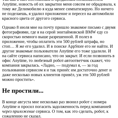
Anytime, новость об их закрытии меня совсем не обрадовала, к
тому же Делимобилю я куда менее симпатизирую. Но ничего
не поделаешь, я удалил приложение и пересел на автомобили
красного цвета от другого сервиса.
Однако 8 июля мне на почту пришло знакомое письмо с двумя
фотографиями, где я на серой энитаймовской BMW еду со
скоростью немного выше разрешенной. Я полез в
приложение, чтобы оплатить эти 500 рублей штрафа, но
стоп… Я же его удалил. И в поиске AppStore его не найти. И
другие знакомые пользователи Anytime его тоже удалили. И
на сайте сервиса написано, что он закрыт. И если позвонить в
офис Anytime, то любезный робот-автоответчик скажет, что
компания закрылась. «Ладно, — подумал я, — за год
пользования сервисом я и так принёс им достаточно денег и
даже несколько новых клиентов привёл, уж эти 500 рублей
можно простить».
Не простили...
В конце августа мне несколько раз звонил робот с номера
Anytime и просил погасить задолженность перед компанией
через приложение
сервиса. О том, как это сделать, робот, к
сожалению не сказал.