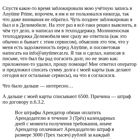
Спустя какое-то время заблокировали мою учётную запись в
Anytime Prime, впрочем, я им и не пользовался никогда, так
что даже внимания не обратил. Чуть позднее заблокирован я
был и в Делимобиле. На этот раз я всё-таки решил выяснить, в
чём тут дело, и написал им в техподдержку. Молниеносная
техподдержка Делимобиля мне сразу же ответила (как это
обычно и бывает с этим сервисом), объяснив это тем, что у
меня есть задолженность перед Anytime, и посоветовав
написать на info@anytimecar.ru. Я так и сделал, написав в
письме, что был бы рад погасить долг, но не знаю как:
приложение-то удалил, прошу помощи! Мне ответил оператор
и предложил списать сумму долга с моей карты (как делают
сегодня все остальные сервисы), на что я согласился.
Что было дальше — интересно…
А дальше с моей карты списывают 6500. Причина — штраф
по договору п.6.3.2.
Все штрафы Арендатор обязан оплатить
Арендодателю в течение 3 (Трёх) календарных
дней с момента получения требования, иначе
Арендатор оплачивает Арендодателю штраф в
размере 3000 (Трех тысяч) рублей за каждый